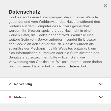
×
Datenschutz
Cookies sind kleine Datenmengen, die von einer Website
gesendet und vom Webbrowser des Nutzers während des
Surfens auf dem Computer des Nutzers gespeichert
Skip to main content
werden. Ihr Browser speichert jede Nachricht in einer
kleinen Datei, die Cookie genannt wird. Wenn Sie eine
weitere Seite vom Server anfordern, sendet Ihr Browser
das Cookie an den Server zurück. Cookies wurden als
zuverlässiger Mechanismus für Websites entwickelt, um
sich Informationen zu merken oder die Surfaktivitäten des
Benutzers aufzuzeichnen. Bitte willigen Sie in die
Verwendung von Cookies ein. Weitere Informationen finden
Sie in unseren Datenschutzhinweisen.
Datenschutz
Sie sind hier:
Sprachen
Englisch
Englisch B1
Notwendig
Englisch B1+ Endlich Zeit für Englisch
Festigen und Vertiefen der Stufe B1
Matomo
Für fortgeschrittene Lernende, die mit dem Rentenalter