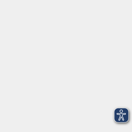
Service
Startseite
Über uns
Kontakt & Service
|
Rückblick
|
AGB
Barrierefreiheitserklärung
Datenschutzerklärung
Impressum
Widerruf
Anschrift