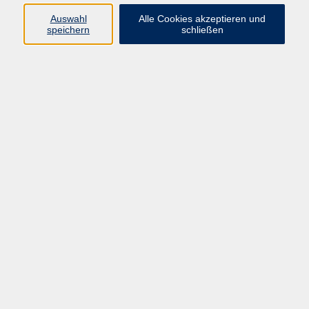
Sprachen
Auswahl
Alle Cookies akzeptieren und
Beruf | IT
speichern
schließen
Musikschule
Bildungsurlaube
Standorte
Service
Startseite
Über uns
Kontakt & Service
|
Rückblick
|
AGB