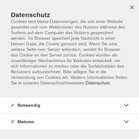
×
Datenschutz
Cookies sind kleine Datenmengen, die von einer Website
gesendet und vom Webbrowser des Nutzers während des
Surfens auf dem Computer des Nutzers gespeichert
Skip to main content
werden. Ihr Browser speichert jede Nachricht in einer
kleinen Datei, die Cookie genannt wird. Wenn Sie eine
weitere Seite vom Server anfordern, sendet Ihr Browser
Der Kurs konnte nicht gefunden werden.
das Cookie an den Server zurück. Cookies wurden als
zuverlässiger Mechanismus für Websites entwickelt, um
sich Informationen zu merken oder die Surfaktivitäten des
Benutzers aufzuzeichnen. Bitte willigen Sie in die
Verwendung von Cookies ein. Weitere Informationen finden
Sie in unseren Datenschutzhinweisen.
Datenschutz
Programm
Notwendig
Gesellschaft
Matomo
Kunst | Kultur
Gesundheit