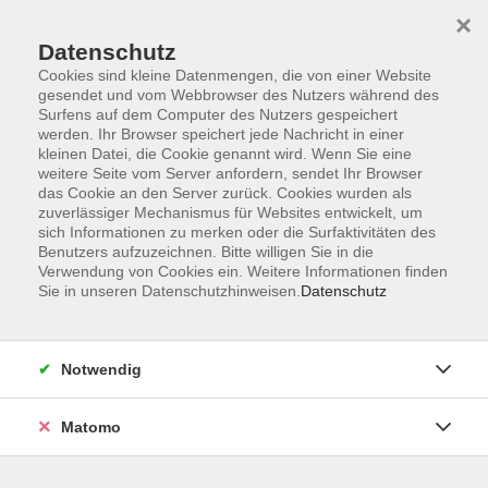
×
Datenschutz
Cookies sind kleine Datenmengen, die von einer Website
gesendet und vom Webbrowser des Nutzers während des
Surfens auf dem Computer des Nutzers gespeichert
Skip to main content
werden. Ihr Browser speichert jede Nachricht in einer
kleinen Datei, die Cookie genannt wird. Wenn Sie eine
weitere Seite vom Server anfordern, sendet Ihr Browser
das Cookie an den Server zurück. Cookies wurden als
zuverlässiger Mechanismus für Websites entwickelt, um
sich Informationen zu merken oder die Surfaktivitäten des
Benutzers aufzuzeichnen. Bitte willigen Sie in die
Verwendung von Cookies ein. Weitere Informationen finden
Sie in unseren Datenschutzhinweisen.
Datenschutz
Sie sind hier:
Sprachen
Englisch
Englisch B2
Notwendig
Englisch B2 Conversation and Literature
Salman Rushdie "Knife"
Matomo
We will read and discuss newspaper articles together