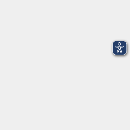
Datenschutzerklärung
Impressum
Widerruf
Anschrift
Volkshochschule-Musikschule Bad Homburg
Elisabethenstraße 4–8
61348 Bad Homburg v. d. Höhe
info@vhs-badhomburg.de
musikschule@vhs-badhomburg.de
Tel: 06172 23006
Fax: 06172 23009
Kontakt