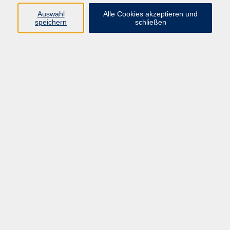
Sprachen
Auswahl
Alle Cookies akzeptieren und
Beruf | IT
speichern
schließen
Musikschule
Bildungsurlaube
Standorte
Service
Startseite
Über uns
Kontakt & Service
|
Rückblick
|
AGB