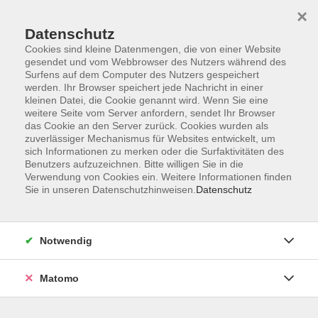
×
Datenschutz
Cookies sind kleine Datenmengen, die von einer Website
gesendet und vom Webbrowser des Nutzers während des
Surfens auf dem Computer des Nutzers gespeichert
Skip to main content
werden. Ihr Browser speichert jede Nachricht in einer
kleinen Datei, die Cookie genannt wird. Wenn Sie eine
weitere Seite vom Server anfordern, sendet Ihr Browser
Der Kurs konnte nicht gefunden werden.
das Cookie an den Server zurück. Cookies wurden als
zuverlässiger Mechanismus für Websites entwickelt, um
sich Informationen zu merken oder die Surfaktivitäten des
Benutzers aufzuzeichnen. Bitte willigen Sie in die
Verwendung von Cookies ein. Weitere Informationen finden
Sie in unseren Datenschutzhinweisen.
Datenschutz
Programm
Notwendig
Gesellschaft
Matomo
Kunst | Kultur
Gesundheit