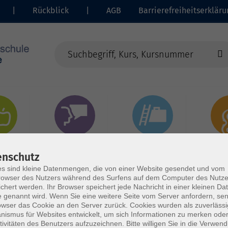
|
Rückblick
|
AGB
Barrierefreiheitserkläru
heit
Sprachen
Beruf | IT
Musi
enschutz
s sind kleine Datenmengen, die von einer Website gesendet und vom
owser des Nutzers während des Surfens auf dem Computer des Nutze
chert werden. Ihr Browser speichert jede Nachricht in einer kleinen Dat
 genannt wird. Wenn Sie eine weitere Seite vom Server anfordern, se
owser das Cookie an den Server zurück. Cookies wurden als zuverlässi
ismus für Websites entwickelt, um sich Informationen zu merken oder
tivitäten des Benutzers aufzuzeichnen. Bitte willigen Sie in die Verwen