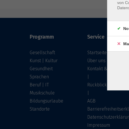
von Co
Daten
No
Programm
Service
Ma
Gesellschaft
Startseite
Kunst | Kultur
Über uns
Gesundheit
Kontakt & Service
Sprachen
|
Beruf | IT
Rückblick
Musikschule
|
Bildungsurlaube
AGB
Standorte
Barrierefreiheitserk
Datenschutzerkläru
Impressum