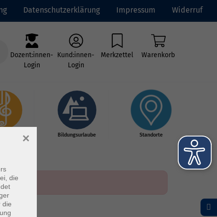
ng
Datenschutzerklärung
Impressum
Widerruf
Dozent:innen-
Kund:innen-
Merkzettel
Warenkorb
Login
Login
×
kschule
Bildungsurlaube
Standorte
rs
ei, die
ndet
ger
 die
dung