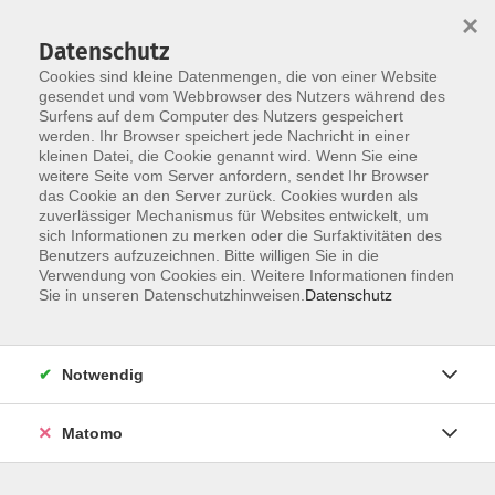
×
Datenschutz
Cookies sind kleine Datenmengen, die von einer Website
gesendet und vom Webbrowser des Nutzers während des
Surfens auf dem Computer des Nutzers gespeichert
Skip to main content
werden. Ihr Browser speichert jede Nachricht in einer
kleinen Datei, die Cookie genannt wird. Wenn Sie eine
weitere Seite vom Server anfordern, sendet Ihr Browser
Der Kurs konnte nicht gefunden werden.
das Cookie an den Server zurück. Cookies wurden als
zuverlässiger Mechanismus für Websites entwickelt, um
sich Informationen zu merken oder die Surfaktivitäten des
Benutzers aufzuzeichnen. Bitte willigen Sie in die
Verwendung von Cookies ein. Weitere Informationen finden
Sie in unseren Datenschutzhinweisen.
Datenschutz
Programm
Notwendig
Gesellschaft
Matomo
Kunst | Kultur
Gesundheit