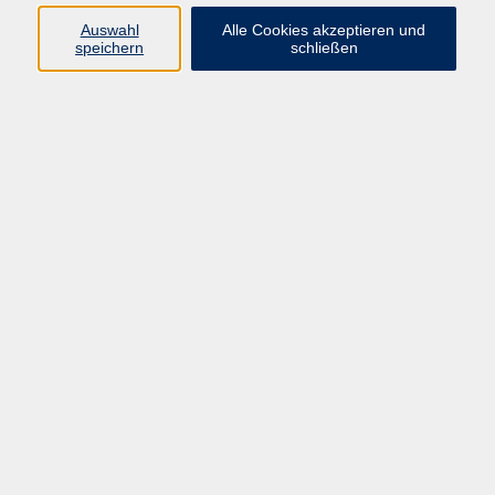
Sprachen
Auswahl
Alle Cookies akzeptieren und
Beruf | IT
speichern
schließen
Musikschule
Bildungsurlaube
Standorte
Service
Startseite
Über uns
Kontakt & Service
|
Rückblick
|
AGB