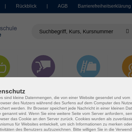
|
Rückblick
|
AGB
Barrierefreiheitserklärung
dheit
Sprachen
Beruf | IT
Musi
enschutz
s sind kleine Datenmengen, die von einer Website gesendet und vom
owser des Nutzers während des Surfens auf dem Computer des Nutze
chert werden. Ihr Browser speichert jede Nachricht in einer kleinen Dat
 genannt wird. Wenn Sie eine weitere Seite vom Server anfordern, se
owser das Cookie an den Server zurück. Cookies wurden als zuverlässi
ismus für Websites entwickelt, um sich Informationen zu merken oder
tivitäten des Benutzers aufzuzeichnen. Bitte willigen Sie in die Verwen