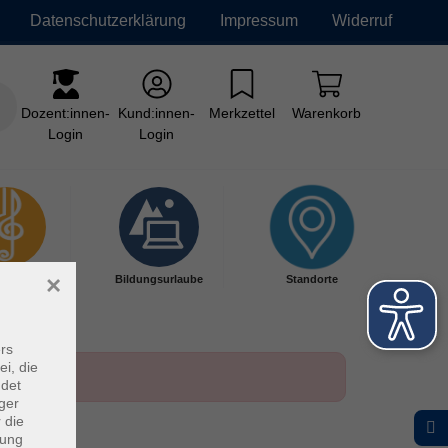
Datenschutzerklärung
Impressum
Widerruf
Dozent:innen-
Kund:innen-
Merkzettel
Warenkorb
Login
Login
×
kschule
Bildungsurlaube
Standorte
rs
ei, die
ndet
ger
 die
dung