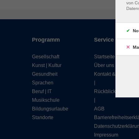
von Co
Daten
No
Programm
Service
Ma
Gesellschaft
Startseite
Kunst | Kultur
Über uns
Gesundheit
Kontakt & Service
Sprachen
|
Beruf | IT
Rückblick
Musikschule
|
Bildungsurlaube
AGB
Standorte
Barrierefreiheitserk
Datenschutzerkläru
Impressum