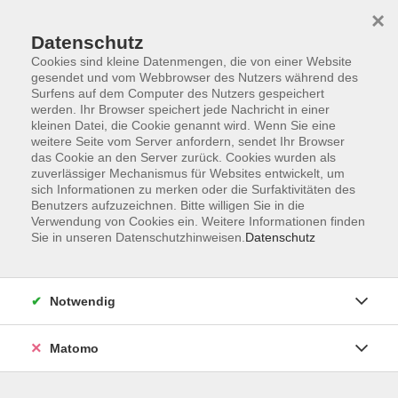
×
Datenschutz
Cookies sind kleine Datenmengen, die von einer Website
gesendet und vom Webbrowser des Nutzers während des
Surfens auf dem Computer des Nutzers gespeichert
Skip to main content
werden. Ihr Browser speichert jede Nachricht in einer
kleinen Datei, die Cookie genannt wird. Wenn Sie eine
weitere Seite vom Server anfordern, sendet Ihr Browser
Der Kurs konnte nicht gefunden werden.
das Cookie an den Server zurück. Cookies wurden als
zuverlässiger Mechanismus für Websites entwickelt, um
sich Informationen zu merken oder die Surfaktivitäten des
Benutzers aufzuzeichnen. Bitte willigen Sie in die
Verwendung von Cookies ein. Weitere Informationen finden
Sie in unseren Datenschutzhinweisen.
Datenschutz
Programm
Notwendig
Gesellschaft
Matomo
Kunst | Kultur
Gesundheit