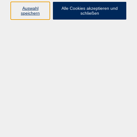
Sprachen
Auswahl
Alle Cookies akzeptieren und
Beruf | IT
speichern
schließen
Musikschule
Bildungsurlaube
Standorte
Service
Startseite
Über uns
Kontakt & Service
|
Rückblick
|
AGB