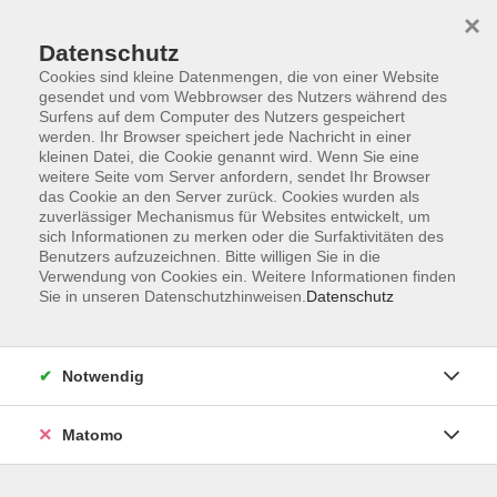
×
Datenschutz
Cookies sind kleine Datenmengen, die von einer Website
gesendet und vom Webbrowser des Nutzers während des
Surfens auf dem Computer des Nutzers gespeichert
Skip to main content
werden. Ihr Browser speichert jede Nachricht in einer
kleinen Datei, die Cookie genannt wird. Wenn Sie eine
weitere Seite vom Server anfordern, sendet Ihr Browser
Der Kurs konnte nicht gefunden werden.
das Cookie an den Server zurück. Cookies wurden als
zuverlässiger Mechanismus für Websites entwickelt, um
sich Informationen zu merken oder die Surfaktivitäten des
Benutzers aufzuzeichnen. Bitte willigen Sie in die
Verwendung von Cookies ein. Weitere Informationen finden
Sie in unseren Datenschutzhinweisen.
Datenschutz
Programm
Notwendig
Gesellschaft
Matomo
Kunst | Kultur
Gesundheit