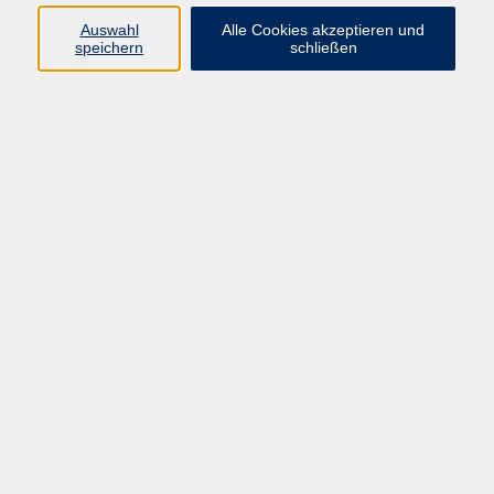
Sprachen
Auswahl
Alle Cookies akzeptieren und
Beruf | IT
speichern
schließen
Musikschule
Bildungsurlaube
Standorte
Service
Startseite
Über uns
Kontakt & Service
|
Rückblick
|
AGB