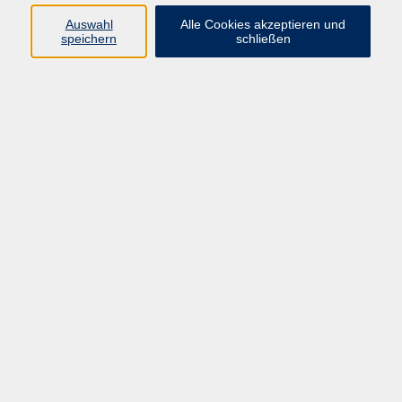
Sprachen
Auswahl
Alle Cookies akzeptieren und
Beruf | IT
speichern
schließen
Musikschule
Bildungsurlaube
Standorte
Service
Startseite
Über uns
Kontakt & Service
|
Rückblick
|
AGB