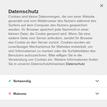
×
Datenschutz
Cookies sind kleine Datenmengen, die von einer Website
gesendet und vom Webbrowser des Nutzers während des
Surfens auf dem Computer des Nutzers gespeichert
Skip to main content
werden. Ihr Browser speichert jede Nachricht in einer
kleinen Datei, die Cookie genannt wird. Wenn Sie eine
weitere Seite vom Server anfordern, sendet Ihr Browser
Der Kurs konnte nicht gefunden werden.
das Cookie an den Server zurück. Cookies wurden als
zuverlässiger Mechanismus für Websites entwickelt, um
sich Informationen zu merken oder die Surfaktivitäten des
Benutzers aufzuzeichnen. Bitte willigen Sie in die
Verwendung von Cookies ein. Weitere Informationen finden
Sie in unseren Datenschutzhinweisen.
Datenschutz
Programm
Notwendig
Gesellschaft
Matomo
Kunst | Kultur
Gesundheit