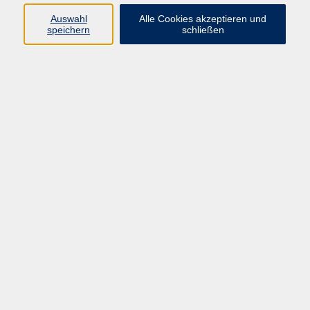
Sprachen
Auswahl
Alle Cookies akzeptieren und
Beruf | IT
speichern
schließen
Musikschule
Bildungsurlaube
Standorte
Service
Startseite
Über uns
Kontakt & Service
|
Rückblick
|
AGB