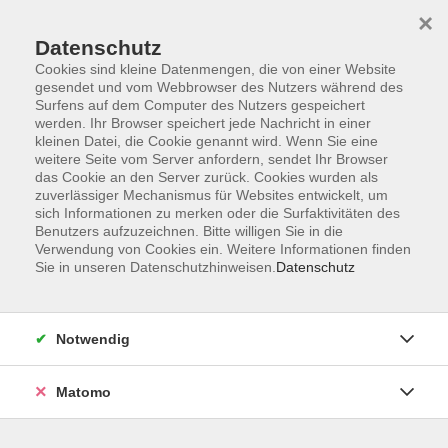
×
Datenschutz
Cookies sind kleine Datenmengen, die von einer Website
gesendet und vom Webbrowser des Nutzers während des
Surfens auf dem Computer des Nutzers gespeichert
Skip to main content
werden. Ihr Browser speichert jede Nachricht in einer
kleinen Datei, die Cookie genannt wird. Wenn Sie eine
weitere Seite vom Server anfordern, sendet Ihr Browser
Der Kurs konnte nicht gefunden werden.
das Cookie an den Server zurück. Cookies wurden als
zuverlässiger Mechanismus für Websites entwickelt, um
sich Informationen zu merken oder die Surfaktivitäten des
Benutzers aufzuzeichnen. Bitte willigen Sie in die
Verwendung von Cookies ein. Weitere Informationen finden
Sie in unseren Datenschutzhinweisen.
Datenschutz
Programm
Notwendig
Gesellschaft
Matomo
Kunst | Kultur
Gesundheit