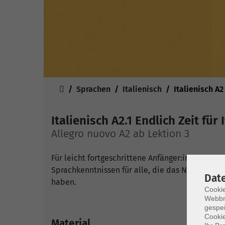
Sie sind hier:
Sprachen
Italienisch
Italienisch A2
Italienisch A2.1 Endlich Zeit für 
Allegro nuovo A2 ab Lektion 3
Für leicht fortgeschrittene Anfänger:innen: K
Sprachkenntnissen für alle, die das Niveau A1 
Dat
haben.
Cookie
Webbr
gespei
Cookie
Material