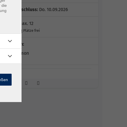
ger
 die
Anmeldeschluss:
Do. 10.09.2026
dung
Plätze:
max. 12
Noch genug Plätze frei
Dozent*in:
Britta Simon
ießen