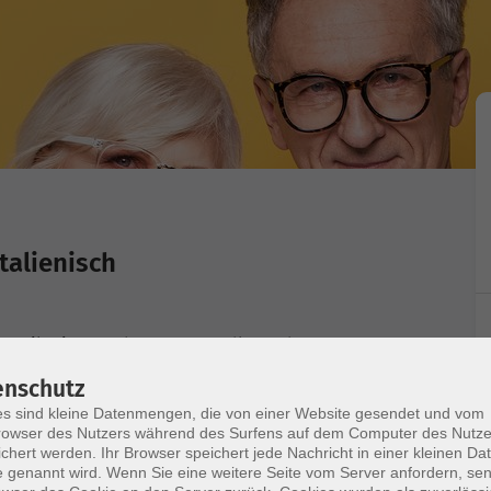
Italienisch
ommunikativer Ausbau von grundlegenden
abgeschlossen oder vergleichbare Vorkenntnisse
enschutz
s sind kleine Datenmengen, die von einer Website gesendet und vom
owser des Nutzers während des Surfens auf dem Computer des Nutze
chert werden. Ihr Browser speichert jede Nachricht in einer kleinen Dat
 genannt wird. Wenn Sie eine weitere Seite vom Server anfordern, se