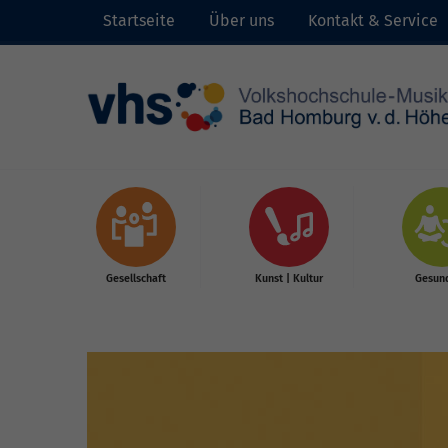
Startseite
Über uns
Kontakt & Service
Skip to main content
Gesellschaft
Kunst | Kultur
Gesund