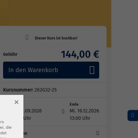
144,00 €
Gebühr
In den Warenkorb
Kursnummer:
262G32-25
×
Start
Ende
Mi. 16.09.2026
Mi. 16.12.2026
11:30 Uhr
13:00 Uhr
rs
ei, die
ndet
12 Termine