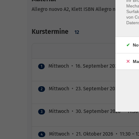
Ihr Br
Mechan
Allegro nuovo A2, Klett ISBN Allegro nuovo A2, K
Surfak
von Co
Daten
Kurstermine
12
No
Ma
Mittwoch
•
16. September 2026
•
11:30 
1
Mittwoch
•
23. September 2026
•
11:30
2
Mittwoch
•
30. September 2026
•
11:30
3
Mittwoch
•
21. Oktober 2026
•
11:30 – 1
4