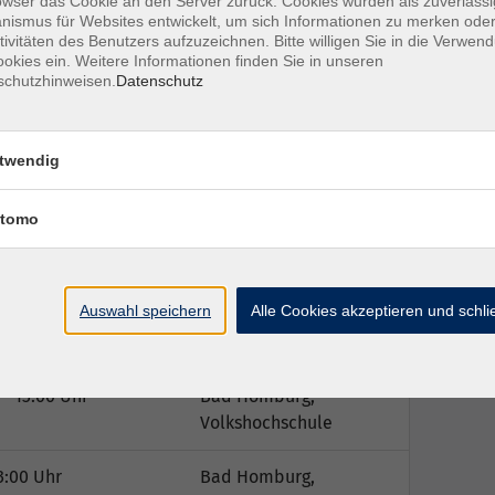
owser das Cookie an den Server zurück. Cookies wurden als zuverlässi
ismus für Websites entwickelt, um sich Informationen zu merken oder
lett ISBN 978-3-12-525593-7
tivitäten des Benutzers aufzuzeichnen. Bitte willigen Sie in die Verwen
okies ein. Weitere Informationen finden Sie in unseren
schutzhinweisen.
Datenschutz
twendig
Ort / Raum
tomo
– 13:00 Uhr
Bad Homburg,
Volkshochschule
Auswahl speichern
Alle Cookies akzeptieren und schl
 – 13:00 Uhr
Bad Homburg,
Volkshochschule
 – 13:00 Uhr
Bad Homburg,
Volkshochschule
3:00 Uhr
Bad Homburg,