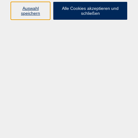
Sprachen
Auswahl
Alle Cookies akzeptieren und
Beruf | IT
speichern
schließen
Musikschule
Bildungsurlaube
Standorte
Service
Startseite
Über uns
Kontakt & Service
|
Rückblick
|
AGB