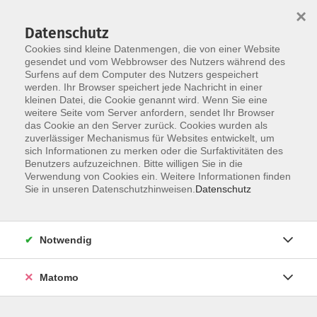
×
Datenschutz
Cookies sind kleine Datenmengen, die von einer Website
gesendet und vom Webbrowser des Nutzers während des
Surfens auf dem Computer des Nutzers gespeichert
Skip to main content
werden. Ihr Browser speichert jede Nachricht in einer
kleinen Datei, die Cookie genannt wird. Wenn Sie eine
weitere Seite vom Server anfordern, sendet Ihr Browser
Der Kurs konnte nicht gefunden werden.
das Cookie an den Server zurück. Cookies wurden als
zuverlässiger Mechanismus für Websites entwickelt, um
sich Informationen zu merken oder die Surfaktivitäten des
Benutzers aufzuzeichnen. Bitte willigen Sie in die
Verwendung von Cookies ein. Weitere Informationen finden
Sie in unseren Datenschutzhinweisen.
Datenschutz
Programm
Notwendig
Gesellschaft
Matomo
Kunst | Kultur
Gesundheit