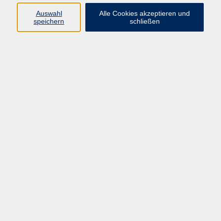
Sprachen
Auswahl
Alle Cookies akzeptieren und
Beruf | IT
speichern
schließen
Musikschule
Bildungsurlaube
Standorte
Service
Startseite
Über uns
Kontakt & Service
|
Rückblick
|
AGB