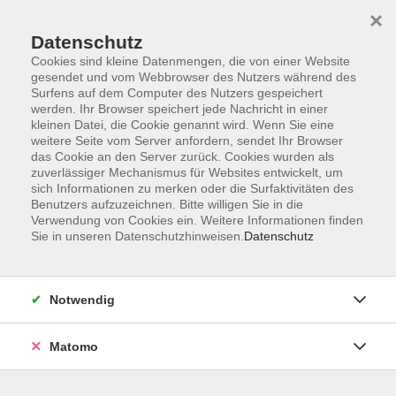
×
Datenschutz
Cookies sind kleine Datenmengen, die von einer Website
gesendet und vom Webbrowser des Nutzers während des
Surfens auf dem Computer des Nutzers gespeichert
Skip to main content
werden. Ihr Browser speichert jede Nachricht in einer
kleinen Datei, die Cookie genannt wird. Wenn Sie eine
weitere Seite vom Server anfordern, sendet Ihr Browser
Der Kurs konnte nicht gefunden werden.
das Cookie an den Server zurück. Cookies wurden als
zuverlässiger Mechanismus für Websites entwickelt, um
sich Informationen zu merken oder die Surfaktivitäten des
Benutzers aufzuzeichnen. Bitte willigen Sie in die
Verwendung von Cookies ein. Weitere Informationen finden
Sie in unseren Datenschutzhinweisen.
Datenschutz
Programm
Notwendig
Gesellschaft
Matomo
Kunst | Kultur
Gesundheit