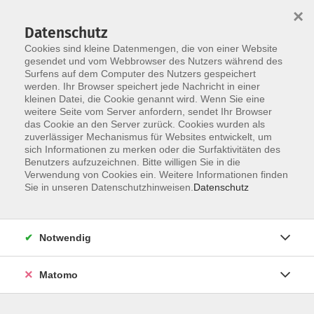
×
Datenschutz
Cookies sind kleine Datenmengen, die von einer Website
gesendet und vom Webbrowser des Nutzers während des
Surfens auf dem Computer des Nutzers gespeichert
Skip to main content
werden. Ihr Browser speichert jede Nachricht in einer
kleinen Datei, die Cookie genannt wird. Wenn Sie eine
weitere Seite vom Server anfordern, sendet Ihr Browser
Der Kurs konnte nicht gefunden werden.
das Cookie an den Server zurück. Cookies wurden als
zuverlässiger Mechanismus für Websites entwickelt, um
sich Informationen zu merken oder die Surfaktivitäten des
Benutzers aufzuzeichnen. Bitte willigen Sie in die
Verwendung von Cookies ein. Weitere Informationen finden
Sie in unseren Datenschutzhinweisen.
Datenschutz
Programm
Notwendig
Gesellschaft
Matomo
Kunst | Kultur
Gesundheit