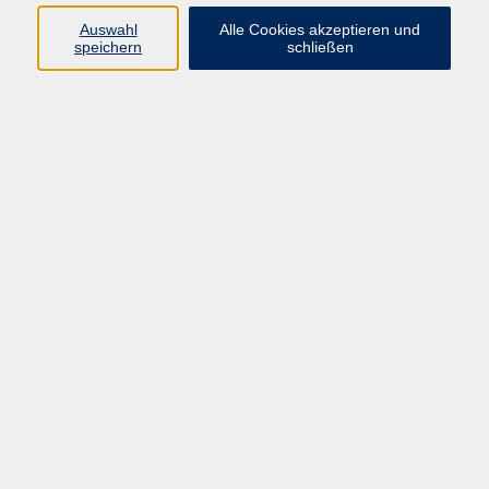
Sprachen
Auswahl
Alle Cookies akzeptieren und
Beruf | IT
speichern
schließen
Musikschule
Bildungsurlaube
Standorte
Service
Startseite
Über uns
Kontakt & Service
|
Rückblick
|
AGB