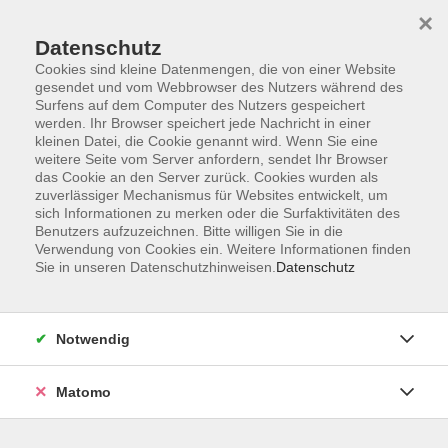
×
Datenschutz
Cookies sind kleine Datenmengen, die von einer Website
gesendet und vom Webbrowser des Nutzers während des
Surfens auf dem Computer des Nutzers gespeichert
Skip to main content
werden. Ihr Browser speichert jede Nachricht in einer
kleinen Datei, die Cookie genannt wird. Wenn Sie eine
weitere Seite vom Server anfordern, sendet Ihr Browser
Der Kurs konnte nicht gefunden werden.
das Cookie an den Server zurück. Cookies wurden als
zuverlässiger Mechanismus für Websites entwickelt, um
sich Informationen zu merken oder die Surfaktivitäten des
Benutzers aufzuzeichnen. Bitte willigen Sie in die
Verwendung von Cookies ein. Weitere Informationen finden
Sie in unseren Datenschutzhinweisen.
Datenschutz
Programm
Notwendig
Gesellschaft
Matomo
Kunst | Kultur
Gesundheit