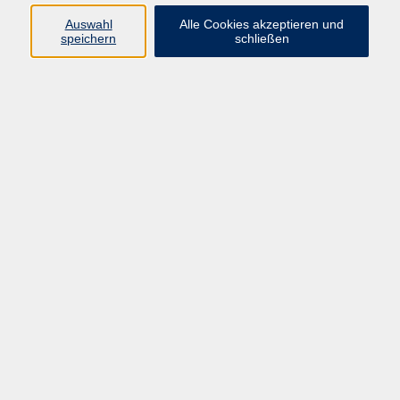
Sprachen
Auswahl
Alle Cookies akzeptieren und
Beruf | IT
speichern
schließen
Musikschule
Bildungsurlaube
Standorte
Service
Startseite
Über uns
Kontakt & Service
|
Rückblick
|
AGB