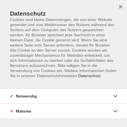
×
Datenschutz
Cookies sind kleine Datenmengen, die von einer Website
gesendet und vom Webbrowser des Nutzers während des
Surfens auf dem Computer des Nutzers gespeichert
Skip to main content
werden. Ihr Browser speichert jede Nachricht in einer
kleinen Datei, die Cookie genannt wird. Wenn Sie eine
weitere Seite vom Server anfordern, sendet Ihr Browser
Der Kurs konnte nicht gefunden werden.
das Cookie an den Server zurück. Cookies wurden als
zuverlässiger Mechanismus für Websites entwickelt, um
sich Informationen zu merken oder die Surfaktivitäten des
Benutzers aufzuzeichnen. Bitte willigen Sie in die
Verwendung von Cookies ein. Weitere Informationen finden
Sie in unseren Datenschutzhinweisen.
Datenschutz
Programm
Notwendig
Gesellschaft
Matomo
Kunst | Kultur
Gesundheit