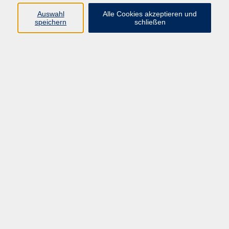
Sprachen
Auswahl
Alle Cookies akzeptieren und
Beruf | IT
speichern
schließen
Musikschule
Bildungsurlaube
Standorte
Service
Startseite
Über uns
Kontakt & Service
|
Rückblick
|
AGB