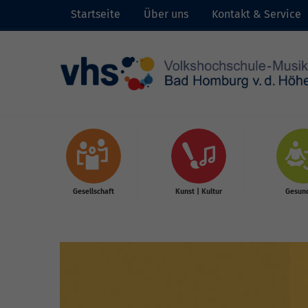
Startseite
Über uns
Kontakt & Service
Skip to main content
Gesellschaft
Kunst | Kultur
Gesund