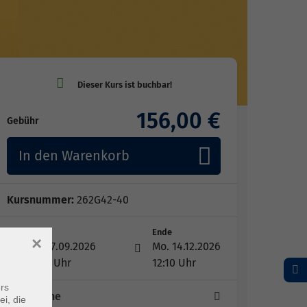
156,00 €
Gebühr
In den Warenkorb
Kursnummer:
262G42-40
Start
Ende
×
Mo. 07.09.2026
Mo. 14.12.2026
10:40 Uhr
12:10 Uhr
rs
13 Termine
ei, die