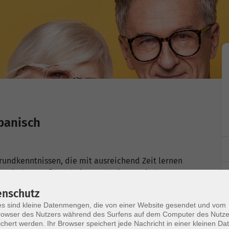
Spanisch
Grundkenntnissen, die mit ausreichend Zeit lernen
typische Gepflogenheiten und die spanische
uf einfache Weise in typischen Alltagssituationen
enschutz
ache grammatische Strukturen korrekt verwenden.
s sind kleine Datenmengen, die von einer Website gesendet und vom
owser des Nutzers während des Surfens auf dem Computer des Nutze
chert werden. Ihr Browser speichert jede Nachricht in einer kleinen Dat
 5 Teilnehmenden, 11 Termine ab 4 Teilnehmenden