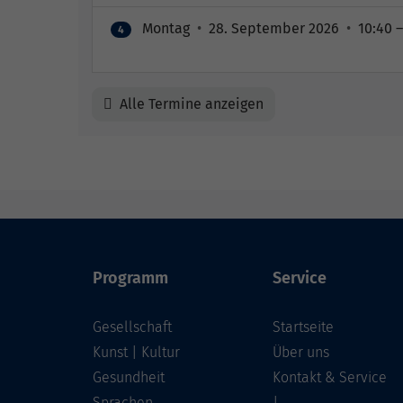
Montag
•
28. September 2026
•
10:40 –
4
Alle Termine anzeigen
Programm
Service
Gesellschaft
Startseite
Kunst | Kultur
Über uns
Gesundheit
Kontakt & Service
Sprachen
|