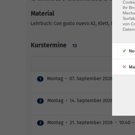
Cookie
Ihr Br
Material
Mechan
Surfak
Lehrbuch: Con gusto nuevo A2, Klett, ISBN 978-3
von Co
Daten
Kurstermine
13
No
Ma
Montag
•
07. September 2026
•
10:40 –
1
Montag
•
14. September 2026
•
10:40 –
2
Montag
•
21. September 2026
•
10:40 –
3