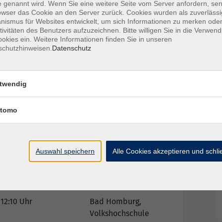
 genannt wird. Wenn Sie eine weitere Seite vom Server anfordern, se
owser das Cookie an den Server zurück. Cookies wurden als zuverlässi
ismus für Websites entwickelt, um sich Informationen zu merken oder
tivitäten des Benutzers aufzuzeichnen. Bitte willigen Sie in die Verwen
-12-514677-8
okies ein. Weitere Informationen finden Sie in unseren
schutzhinweisen.
Datenschutz
twendig
Ort / Raum
tomo
 12:10 Uhr
Bad Homburg,
Volkshochschule
Auswahl speichern
Alle Cookies akzeptieren und schl
 12:10 Uhr
Bad Homburg,
Volkshochschule
 12:10 Uhr
Bad Homburg,
Volkshochschule