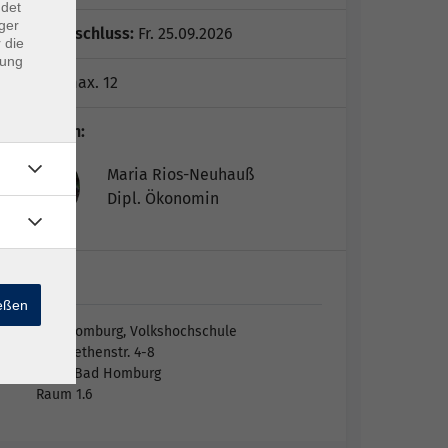
ndet
ger
Anmeldeschluss:
Fr. 25.09.2026
 die
dung
Plätze:
max. 12
Dozent*in:
Maria Rios-Neuhauß
Dipl. Ökonomin
Bad…
ießen
Bad Homburg, Volkshochschule
Elisabethenstr. 4-8
61348 Bad Homburg
Raum 1.6