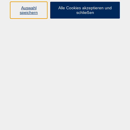
Auswahl
Alle Cookies akzeptieren und
speichern
schließen
Japanisch A1.3 Online-Kurs
Mi. 16.09.2026 17:15
Online
Japanisch A1.4 Online-Kurs
Mi. 16.09.2026 18:45
Online