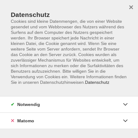
×
Datenschutz
Cookies sind kleine Datenmengen, die von einer Website
gesendet und vom Webbrowser des Nutzers während des
Surfens auf dem Computer des Nutzers gespeichert
Skip to main content
werden. Ihr Browser speichert jede Nachricht in einer
kleinen Datei, die Cookie genannt wird. Wenn Sie eine
weitere Seite vom Server anfordern, sendet Ihr Browser
Sprachen für Schülerinnen
das Cookie an den Server zurück. Cookies wurden als
zuverlässiger Mechanismus für Websites entwickelt, um
und Schüler
sich Informationen zu merken oder die Surfaktivitäten des
Benutzers aufzuzeichnen. Bitte willigen Sie in die
Verwendung von Cookies ein. Weitere Informationen finden
Sie in unseren Datenschutzhinweisen.
Datenschutz
2 Kurse
Notwendig
zurück zu Sprachen
Matomo
Ergebnisse filtern