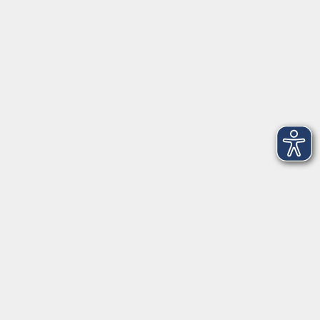
Volkshochschule-Musikschule Bad Homburg
Elisabethenstraße 4–8
61348 Bad Homburg v. d. Höhe
info@vhs-badhomburg.de
musikschule@vhs-badhomburg.de
Tel: 06172 23006
Fax: 06172 23009
Kontakt
Öffnungszeiten
Ansprechpartner