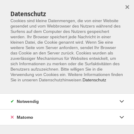
×
Datenschutz
Cookies sind kleine Datenmengen, die von einer Website
gesendet und vom Webbrowser des Nutzers während des
Surfens auf dem Computer des Nutzers gespeichert
Skip to main content
werden. Ihr Browser speichert jede Nachricht in einer
kleinen Datei, die Cookie genannt wird. Wenn Sie eine
weitere Seite vom Server anfordern, sendet Ihr Browser
das Cookie an den Server zurück. Cookies wurden als
zuverlässiger Mechanismus für Websites entwickelt, um
sich Informationen zu merken oder die Surfaktivitäten des
Benutzers aufzuzeichnen. Bitte willigen Sie in die
Verwendung von Cookies ein. Weitere Informationen finden
Sie in unseren Datenschutzhinweisen.
Datenschutz
Sie sind hier:
Sprachen
Notwendig
The Culture Club (1): The Loom of Life: Weaving,
Threads, and Time
Matomo
Art, Myth and Creative Reflections