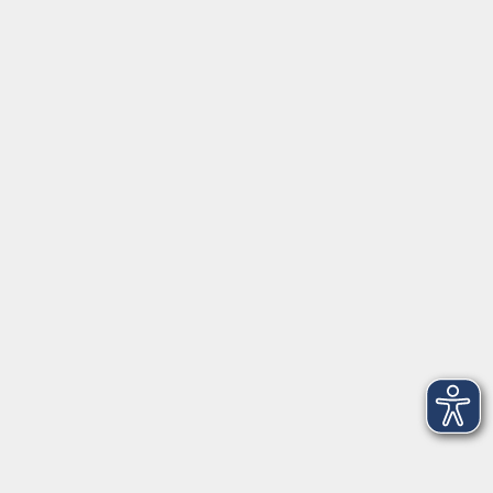
Service
Startseite
Über uns
Kontakt & Service
|
Rückblick
|
AGB
Barrierefreiheitserklärung
Datenschutzerklärung
Impressum
Widerruf