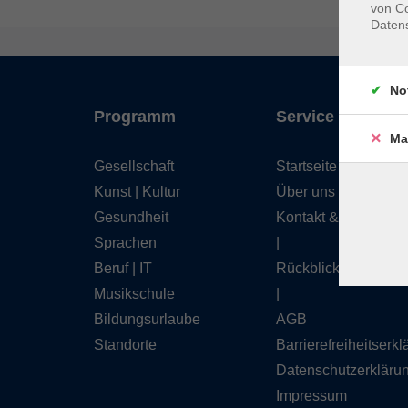
von Co
Daten
No
Programm
Service
Ma
Gesellschaft
Startseite
Kunst | Kultur
Über uns
Gesundheit
Kontakt & Service
Sprachen
|
Beruf | IT
Rückblick
Musikschule
|
Bildungsurlaube
AGB
Standorte
Barrierefreiheitserk
Datenschutzerkläru
Impressum