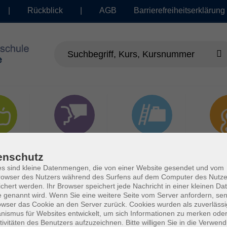
|
Rückblick
|
AGB
Barrierefreiheitserklärung
dheit
Sprachen
Beruf | IT
Musi
enschutz
s sind kleine Datenmengen, die von einer Website gesendet und vom
owser des Nutzers während des Surfens auf dem Computer des Nutze
chert werden. Ihr Browser speichert jede Nachricht in einer kleinen Dat
 genannt wird. Wenn Sie eine weitere Seite vom Server anfordern, se
owser das Cookie an den Server zurück. Cookies wurden als zuverlässi
ismus für Websites entwickelt, um sich Informationen zu merken oder
tivitäten des Benutzers aufzuzeichnen. Bitte willigen Sie in die Verwen