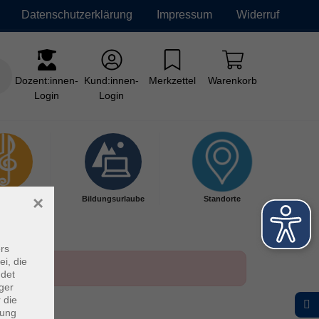
Datenschutzerklärung
Impressum
Widerruf
Dozent:innen-
Kund:innen-
Merkzettel
Warenkorb
Login
Login
×
kschule
Bildungsurlaube
Standorte
rs
ei, die
ndet
ger
 die
dung