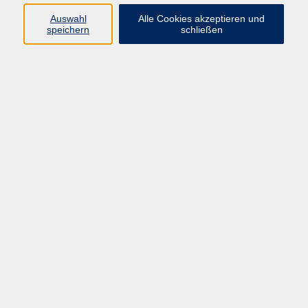
Auswahl
Alle Cookies akzeptieren und
speichern
schließen
Xpert Business: Bilanzierung (Videokurs)
Anmeldung ist jederzeit möglich.
Online
Xpert Business: Controlling (Videokurs)
Anmeldung ist jederzeit möglich.
Online
Xpert Business: Einnahmen-Überschuss-
Rechnung (Videokurs)
Anmeldung ist jederzeit möglich.