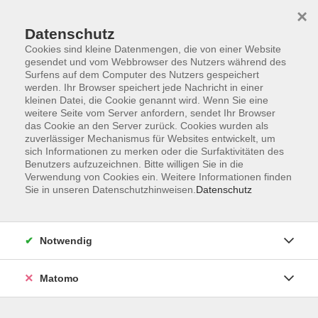
×
Datenschutz
Cookies sind kleine Datenmengen, die von einer Website
gesendet und vom Webbrowser des Nutzers während des
Surfens auf dem Computer des Nutzers gespeichert
Skip to main content
werden. Ihr Browser speichert jede Nachricht in einer
kleinen Datei, die Cookie genannt wird. Wenn Sie eine
weitere Seite vom Server anfordern, sendet Ihr Browser
das Cookie an den Server zurück. Cookies wurden als
zuverlässiger Mechanismus für Websites entwickelt, um
sich Informationen zu merken oder die Surfaktivitäten des
Benutzers aufzuzeichnen. Bitte willigen Sie in die
Ergebnisse filtern
Verwendung von Cookies ein. Weitere Informationen finden
Sie in unseren Datenschutzhinweisen.
Datenschutz
Xpert Business: Betriebliche Steuerpraxis
(Videokurs)
Notwendig
Anmeldung ist jederzeit möglich.
Online
Matomo