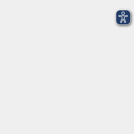
Töpfern für Kids und Teens – Frühlingszeit
Do. 20.08.2026 15:30
Wehrheim
Einstufungstest Deutsch als Fremdsprache
Do. 20.08.2026 17:00
Bad Homburg
Russisch A1.1 von Anfang an
Fr. 21.08.2026 09:30