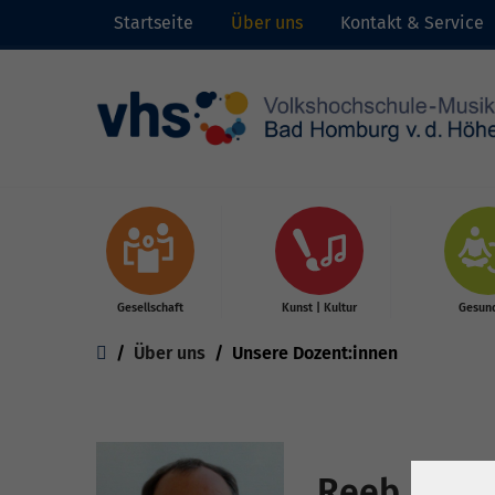
Startseite
Über uns
Kontakt & Service
Skip to main content
Gesellschaft
Kunst | Kultur
Gesund
You are here:
Über uns
Unsere Dozent:innen
Reeb, Ber