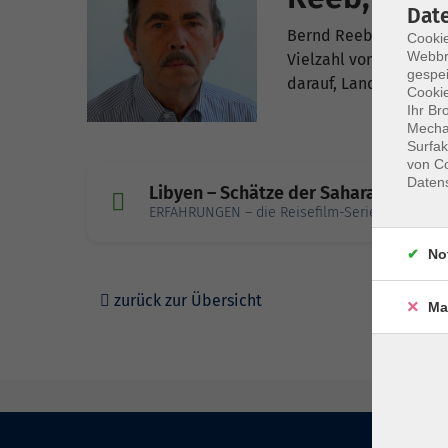
Dat
Bernd Reeb, Dipl.-Ing
Cookie
Webbr
Vielzahl von Ländern 
gespei
darauf, Land und Leut
Cookie
Ihr Br
Mechan
Surfak
von Co
Daten
Libyen – Schätze der Sahara
ERFAHRUNGEN – die Reisefilm-Serie von Bernd
No
zurück zur Übersicht
Ma