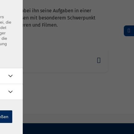
u tätig, wobei ihn seine Aufgaben in einer
rs
er private Reisen mit besonderem Schwerpunkt
ei, die
 Fotografieren und Filmen.
ndet
ger
 die
dung
1.2026 19:15
omburg
ießen