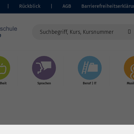
|
Rückblick
|
AGB
Barrierefreiheitserkläru
heit
Sprachen
Beruf | IT
Musi
nd