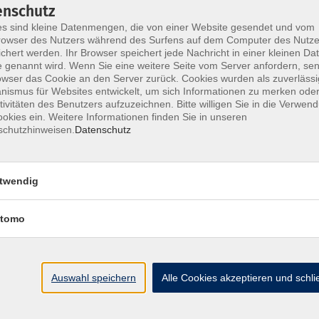
enschutz
. Maschinenbau, war bis Ende 2016 beruflich im Großanlagenba
s sind kleine Datenmengen, die von einer Website gesendet und vom
owser des Nutzers während des Surfens auf dem Computer des Nutze
weltweit tätig werden ließen. In seiner Freizeit organisiert 
chert werden. Ihr Browser speichert jede Nachricht in einer kleinen Dat
e intensiv und authentisch kennenzulernen. Seine Hobbys sind
 genannt wird. Wenn Sie eine weitere Seite vom Server anfordern, se
owser das Cookie an den Server zurück. Cookies wurden als zuverlässi
ismus für Websites entwickelt, um sich Informationen zu merken oder
tivitäten des Benutzers aufzuzeichnen. Bitte willigen Sie in die Verwen
okies ein. Weitere Informationen finden Sie in unseren
schutzhinweisen.
Datenschutz
Do. 19.1
 Reeb
Bad H
twendig
tomo
Auswahl speichern
Alle Cookies akzeptieren und schl