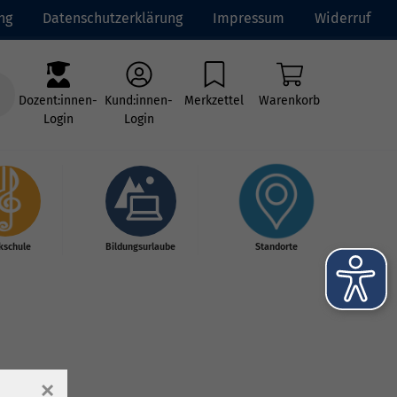
ng
Datenschutzerklärung
Impressum
Widerruf
Dozent:innen-
Kund:innen-
Merkzettel
Warenkorb
Login
Login
kschule
Bildungsurlaube
Standorte
×