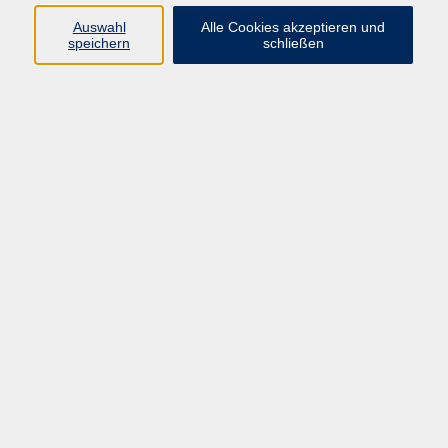
veröffentlicht: Roaring Frankfurt. Mit
Siegfried Kracauer ins
Auswahl
Alle Cookies akzeptieren und
speichern
schließen
Schumanntheater.
www.verstehen-statt-verständnis.de
Rhein-Main – Geschichte, Utopie, Zukunft
Do. 22.10.2026 19:00
Kronberg
zurück zur Übersicht