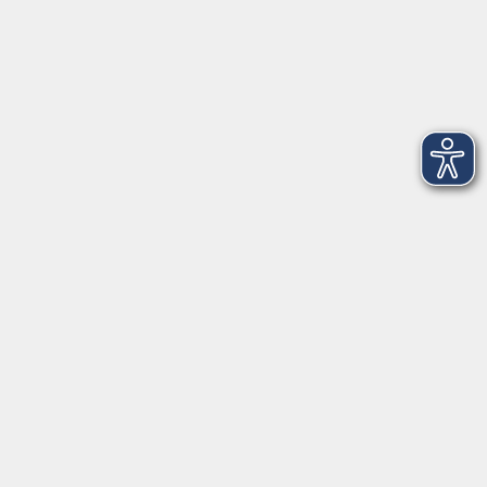
info@vhs-badhomburg.de
musikschule@vhs-badhomburg.de
Tel: 06172 23006
Fax: 06172 23009
Kontakt
Öffnungszeiten
Ansprechpartner