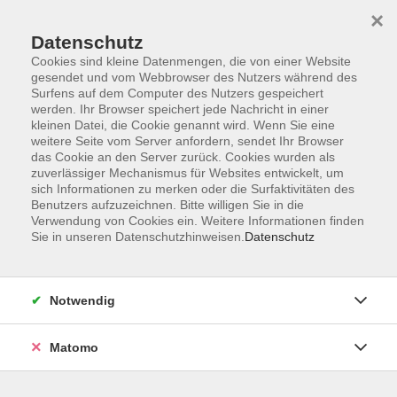
×
Datenschutz
Cookies sind kleine Datenmengen, die von einer Website
gesendet und vom Webbrowser des Nutzers während des
Surfens auf dem Computer des Nutzers gespeichert
Skip to main content
You are here:
werden. Ihr Browser speichert jede Nachricht in einer
Über uns
Unsere Dozent:innen
kleinen Datei, die Cookie genannt wird. Wenn Sie eine
weitere Seite vom Server anfordern, sendet Ihr Browser
das Cookie an den Server zurück. Cookies wurden als
Piecha, Dr. Oliver Marc
zuverlässiger Mechanismus für Websites entwickelt, um
sich Informationen zu merken oder die Surfaktivitäten des
Benutzers aufzuzeichnen. Bitte willigen Sie in die
Dr. Oliver Marc Piecha ist Historiker
Verwendung von Cookies ein. Weitere Informationen finden
und Publizist. Er beschäftigt sich mit
Sie in unseren Datenschutzhinweisen.
Datenschutz
der Kultur- und Ideologiegeschichte
des 20. Jahrhunderts und publiziert
regelmäßig über das politische und
Notwendig
gesellschaftliche Geschehen im
Nahen Osten. 2005 hat er ein Buch
Matomo
über die Unterhaltungskultur der
Weimarer Jahre in Frankfurt