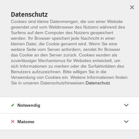
×
Datenschutz
Cookies sind kleine Datenmengen, die von einer Website
gesendet und vom Webbrowser des Nutzers während des
Surfens auf dem Computer des Nutzers gespeichert
Skip to main content
You are here:
werden. Ihr Browser speichert jede Nachricht in einer
Über uns
Unsere Dozent:innen
kleinen Datei, die Cookie genannt wird. Wenn Sie eine
weitere Seite vom Server anfordern, sendet Ihr Browser
das Cookie an den Server zurück. Cookies wurden als
El Gamba, David
zuverlässiger Mechanismus für Websites entwickelt, um
sich Informationen zu merken oder die Surfaktivitäten des
Künstler, Sänger, Tanzlehrer
Benutzers aufzuzeichnen. Bitte willigen Sie in die
Verwendung von Cookies ein. Weitere Informationen finden
Geboren in Jerez de la Frontera, wo
Sie in unseren Datenschutzhinweisen.
Datenschutz
er seine Kindheit und Jugend
verbringt, führt sein Vater, ein
bekannter Aficionado, ihn in die
Notwendig
Welt des Flamenco ein. Während der
Zeit, die er mit seinem Vater in der
Matomo
Peña Flamenca Tío José de Paula
verbringt, lernt und lebt er