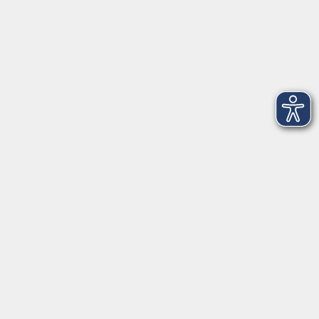
Anschrift
Volkshochschule-Musikschule Bad Homburg
Elisabethenstraße 4–8
61348 Bad Homburg v. d. Höhe
info@vhs-badhomburg.de
musikschule@vhs-badhomburg.de
Tel: 06172 23006
Fax: 06172 23009
Kontakt
Öffnungszeiten
Ansprechpartner