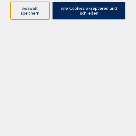
zurück zur Übersicht
Auswahl
Alle Cookies akzeptieren und
speichern
schließen
Programm
Gesellschaft
Kunst | Kultur
Gesundheit
Sprachen
Beruf | IT
Musikschule
Bildungsurlaube
Standorte