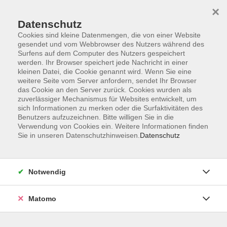
×
Datenschutz
Cookies sind kleine Datenmengen, die von einer Website
gesendet und vom Webbrowser des Nutzers während des
Surfens auf dem Computer des Nutzers gespeichert
Skip to main content
You are here:
werden. Ihr Browser speichert jede Nachricht in einer
Über uns
Unsere Dozent:innen
kleinen Datei, die Cookie genannt wird. Wenn Sie eine
weitere Seite vom Server anfordern, sendet Ihr Browser
das Cookie an den Server zurück. Cookies wurden als
Zampini Yoon, Patrizia
zuverlässiger Mechanismus für Websites entwickelt, um
sich Informationen zu merken oder die Surfaktivitäten des
Benutzers aufzuzeichnen. Bitte willigen Sie in die
Verwendung von Cookies ein. Weitere Informationen finden
Sie in unseren Datenschutzhinweisen.
Datenschutz
Italienisch A2.3 Endlich Zeit für Italienisch
Di. 08.09.2026 10:30
Friedrichsdorf
Notwendig
Matomo