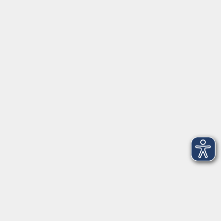
Anschrift
Volkshochschule-Musikschule Bad Homburg
Elisabethenstraße 4–8
61348 Bad Homburg v. d. Höhe
info@vhs-badhomburg.de
musikschule@vhs-badhomburg.de
Tel: 06172 23006
Fax: 06172 23009
Kontakt
Öffnungszeiten
Ansprechpartner