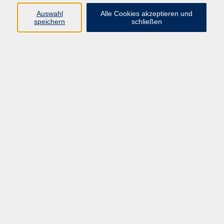
zurück zur Übersicht
Auswahl
Alle Cookies akzeptieren und
speichern
schließen
Programm
Gesellschaft
Kunst | Kultur
Gesundheit
Sprachen
Beruf | IT
Musikschule
Bildungsurlaube
Standorte