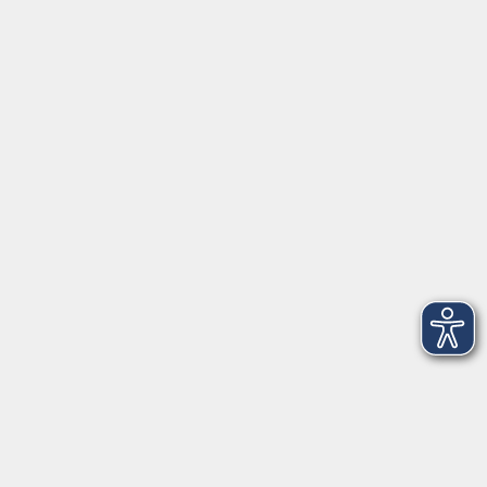
Anschrift
Volkshochschule-Musikschule Bad Homburg
Elisabethenstraße 4–8
61348 Bad Homburg v. d. Höhe
info@vhs-badhomburg.de
musikschule@vhs-badhomburg.de
Tel: 06172 23006
Fax: 06172 23009
Kontakt
Öffnungszeiten
Ansprechpartner