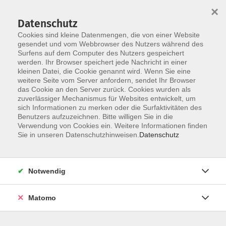
×
Datenschutz
Cookies sind kleine Datenmengen, die von einer Website
gesendet und vom Webbrowser des Nutzers während des
Surfens auf dem Computer des Nutzers gespeichert
Skip to main content
You are here:
werden. Ihr Browser speichert jede Nachricht in einer
Über uns
Unsere Dozent:innen
kleinen Datei, die Cookie genannt wird. Wenn Sie eine
weitere Seite vom Server anfordern, sendet Ihr Browser
das Cookie an den Server zurück. Cookies wurden als
Muncke, Shobha Nadine
zuverlässiger Mechanismus für Websites entwickelt, um
sich Informationen zu merken oder die Surfaktivitäten des
Benutzers aufzuzeichnen. Bitte willigen Sie in die
Verwendung von Cookies ein. Weitere Informationen finden
Sie in unseren Datenschutzhinweisen.
Datenschutz
Hatha-Yoga
Mi. 16.09.2026 19:00
Grävenwiesbach
Notwendig
Matomo