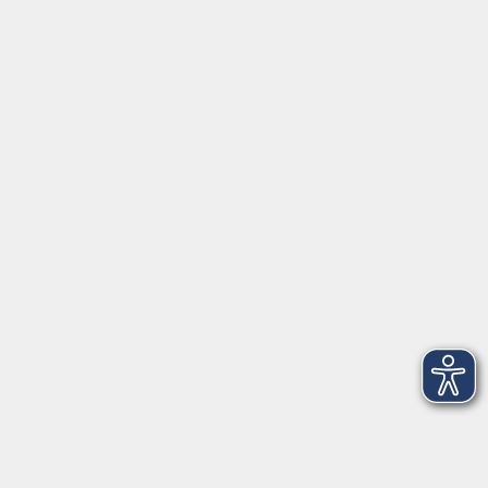
Impressum
Widerruf
Anschrift
Volkshochschule-Musikschule Bad Homburg
Elisabethenstraße 4–8
61348 Bad Homburg v. d. Höhe
info@vhs-badhomburg.de
musikschule@vhs-badhomburg.de
Tel: 06172 23006
Fax: 06172 23009
Kontakt