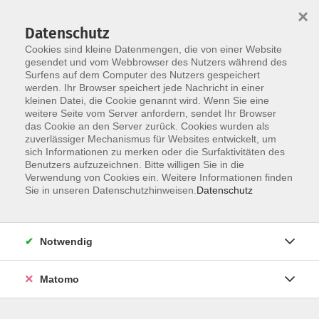
×
Datenschutz
Cookies sind kleine Datenmengen, die von einer Website
gesendet und vom Webbrowser des Nutzers während des
Surfens auf dem Computer des Nutzers gespeichert
Skip to main content
You are here:
werden. Ihr Browser speichert jede Nachricht in einer
Über uns
Unsere Dozent:innen
kleinen Datei, die Cookie genannt wird. Wenn Sie eine
weitere Seite vom Server anfordern, sendet Ihr Browser
das Cookie an den Server zurück. Cookies wurden als
Hainbach, Susanne
zuverlässiger Mechanismus für Websites entwickelt, um
sich Informationen zu merken oder die Surfaktivitäten des
Arzthelferin, medizinische
Benutzers aufzuzeichnen. Bitte willigen Sie in die
Verwendung von Cookies ein. Weitere Informationen finden
Dokumentarin, Qigong- und Tai
Sie in unseren Datenschutzhinweisen.
Datenschutz
Chi-Lehrerin
Seit 2012 unterrichte ich für die VHS.
Notwendig
Mein Qigongunterricht ist geprägt
durch Bewegungen, die den Körper
vernetzen, die Elastizität
Matomo
(wieder)aufbauen und das
Körperbewusstsein trainieren. Ich