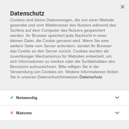
×
Datenschutz
Cookies sind kleine Datenmengen, die von einer Website
gesendet und vom Webbrowser des Nutzers während des
Surfens auf dem Computer des Nutzers gespeichert
Skip to main content
You are here:
werden. Ihr Browser speichert jede Nachricht in einer
Über uns
Unsere Dozent:innen
kleinen Datei, die Cookie genannt wird. Wenn Sie eine
weitere Seite vom Server anfordern, sendet Ihr Browser
das Cookie an den Server zurück. Cookies wurden als
Wengert, Natalie
zuverlässiger Mechanismus für Websites entwickelt, um
sich Informationen zu merken oder die Surfaktivitäten des
Benutzers aufzuzeichnen. Bitte willigen Sie in die
Verwendung von Cookies ein. Weitere Informationen finden
Sie in unseren Datenschutzhinweisen.
Datenschutz
Nähen lernen I am Wochenende: Grundlagen
Fr. 25.09.2026 18:00
Bad Homburg
Notwendig
Matomo
Nähen lernen II am Wochenende – Grundlagen /