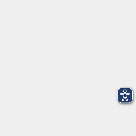
Anschrift
Volkshochschule-Musikschule Bad Homburg
Elisabethenstraße 4–8
61348 Bad Homburg v. d. Höhe
info@vhs-badhomburg.de
musikschule@vhs-badhomburg.de
Tel: 06172 23006
Fax: 06172 23009
Kontakt
Öffnungszeiten
Ansprechpartner