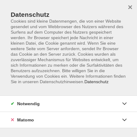
×
Datenschutz
Cookies sind kleine Datenmengen, die von einer Website
gesendet und vom Webbrowser des Nutzers während des
Surfens auf dem Computer des Nutzers gespeichert
Skip to main content
You are here:
werden. Ihr Browser speichert jede Nachricht in einer
Über uns
Unsere Dozent:innen
kleinen Datei, die Cookie genannt wird. Wenn Sie eine
weitere Seite vom Server anfordern, sendet Ihr Browser
das Cookie an den Server zurück. Cookies wurden als
Gottlieb, Wolfgang
zuverlässiger Mechanismus für Websites entwickelt, um
sich Informationen zu merken oder die Surfaktivitäten des
Benutzers aufzuzeichnen. Bitte willigen Sie in die
Verwendung von Cookies ein. Weitere Informationen finden
Sie in unseren Datenschutzhinweisen.
Datenschutz
Home Recording und Musikproduktion für
Anfänger:innen
Sa. 07.11.2026 10:00
Notwendig
Bad Homburg
Matomo