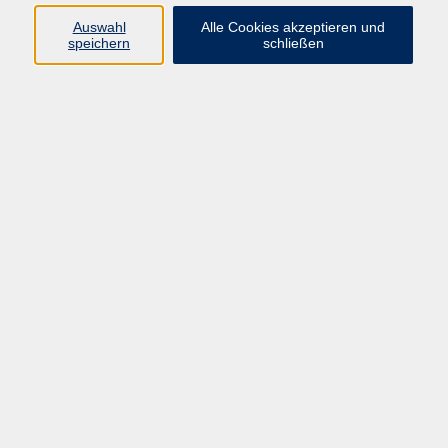
zurück zur Übersicht
Auswahl
Alle Cookies akzeptieren und
speichern
schließen
Programm
Gesellschaft
Kunst | Kultur
Gesundheit
Sprachen
Beruf | IT
Musikschule
Bildungsurlaube
Standorte