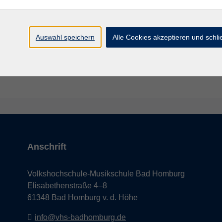
Sa. 16.
 Kunst der Illusion (ab 16 Jahren)
Bad H
Auswahl speichern
Alle Cookies akzeptieren und schl
Anschrift
Volkshochschule-Musikschule Bad Homburg
Elisabethenstraße 4–8
61348 Bad Homburg v. d. Höhe
info@vhs-badhomburg.de