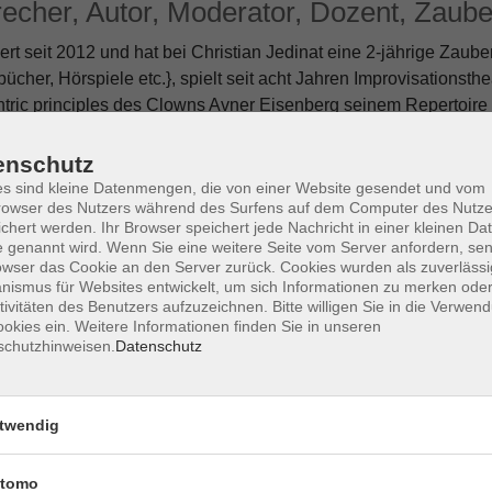
recher, Autor, Moderator, Dozent, Zaube
rt seit 2012 und hat bei Christian Jedinat eine 2-jährige Zauber
cher, Hörspiele etc.}, spielt seit acht Jahren Improvisationsthea
ntric principles des Clowns Avner Eisenberg seinem Repertoire h
en Schreibens unter Anleitung von Jack Grapes, dem Entwickler
enschutz
 im Fachbereich Geschichte und forscht zur Geschichte der Zaube
s sind kleine Datenmengen, die von einer Website gesendet und vom
lauben mit Zaubertrickanleitungen im 18. Jahrhundert.
owser des Nutzers während des Surfens auf dem Computer des Nutze
chert werden. Ihr Browser speichert jede Nachricht in einer kleinen Dat
 genannt wird. Wenn Sie eine weitere Seite vom Server anfordern, se
owser das Cookie an den Server zurück. Cookies wurden als zuverlässi
ismus für Websites entwickelt, um sich Informationen zu merken oder
Sa. 12.
 Kunst der Illusion (ab 16 Jahren)
tivitäten des Benutzers aufzuzeichnen. Bitte willigen Sie in die Verwen
Neu-A
okies ein. Weitere Informationen finden Sie in unseren
schutzhinweisen.
Datenschutz
Do. 17.
kunst
präche
Usinge
twendig
tomo