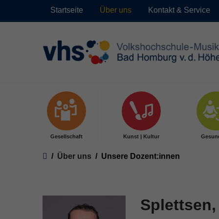
Startseite
Über uns
Kontakt & Service
Skip to main content
Gesellschaft
Kunst | Kultur
Gesun
You are here:
Über uns
Unsere Dozent:innen
Splettsen