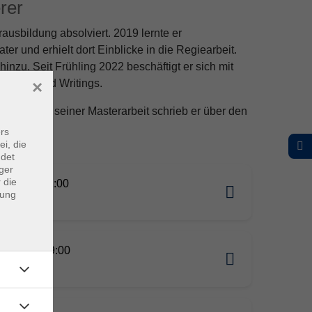
rer
ausbildung absolviert. 2019 lernte er
ter und erhielt dort Einblicke in die Regiearbeit.
inzu. Seit Frühling 2022 beschäftigt er sich mit
×
 des Method Writings.
rkunst. In seiner Masterarbeit schrieb er über den
rs
ei, die
ndet
ger
 die
09.2026 11:00
dung
nspach
09.2026 19:00
n