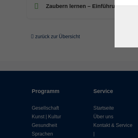
Zaubern lernen – Einführung in die
zurück zur Übersicht
Programm
Service
Gesellschaft
Startseite
Kunst | Kultur
Über uns
Gesundheit
Kontakt & Service
Sprachen
|