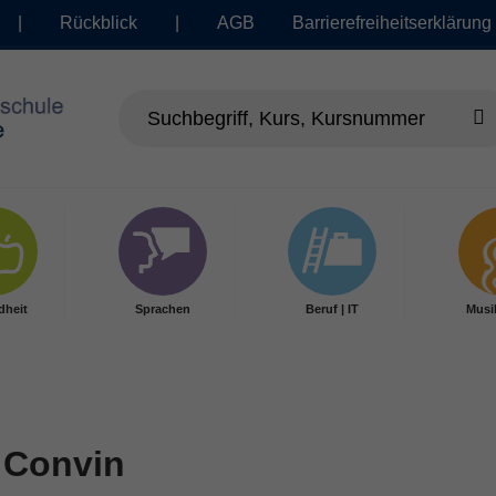
|
Rückblick
|
AGB
Barrierefreiheitserklärung
dheit
Sprachen
Beruf | IT
Musi
, Convin