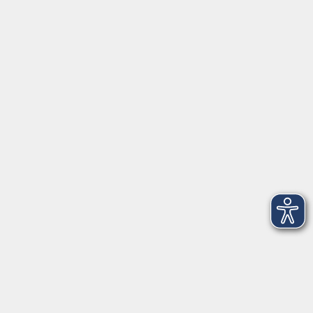
Anschrift
Volkshochschule-Musikschule Bad Homburg
Elisabethenstraße 4–8
61348 Bad Homburg v. d. Höhe
info@vhs-badhomburg.de
musikschule@vhs-badhomburg.de
Tel: 06172 23006
Fax: 06172 23009
Kontakt
Öffnungszeiten
Ansprechpartner