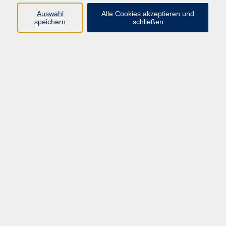
zurück zur Übersicht
Auswahl
Alle Cookies akzeptieren und
speichern
schließen
Programm
Gesellschaft
Kunst | Kultur
Gesundheit
Sprachen
Beruf | IT
Musikschule
Bildungsurlaube
Standorte