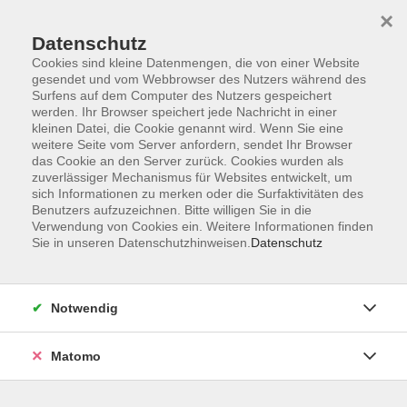
×
Datenschutz
Cookies sind kleine Datenmengen, die von einer Website
gesendet und vom Webbrowser des Nutzers während des
Surfens auf dem Computer des Nutzers gespeichert
Skip to main content
You are here:
werden. Ihr Browser speichert jede Nachricht in einer
Über uns
Unsere Dozent:innen
kleinen Datei, die Cookie genannt wird. Wenn Sie eine
weitere Seite vom Server anfordern, sendet Ihr Browser
das Cookie an den Server zurück. Cookies wurden als
Peters, Olga
zuverlässiger Mechanismus für Websites entwickelt, um
sich Informationen zu merken oder die Surfaktivitäten des
Benutzers aufzuzeichnen. Bitte willigen Sie in die
Verwendung von Cookies ein. Weitere Informationen finden
Sie in unseren Datenschutzhinweisen.
Datenschutz
Herzkunst – Malen von Herzen
Sa. 12.09.2026 11:00
Bad Homburg
Notwendig
Matomo