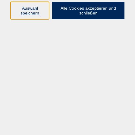
wissenschaftlicher Mitarbeiter bei
Auswahl
Alle Cookies akzeptieren und
Akos Paulinyi am Lehrstuhl für
speichern
schließen
Technikgeschichte der TH Darmstadt,
1989 Promotion, 1990-2014
Konservator am Landesmuseum für
Technik und Arbeit.
Veröffentlichungen zur Geschichte
der industriellen Fertigungstechnik,
zuletzt auch zur frühneuzeitlichen
Münzprägetechnik.
studium generale – Von der Entstehung des
Menschen bis zum 20. Jahrhundert
Di. 08.09.2026 19:30
Bad Homburg