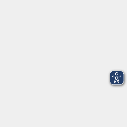
Anschrift
Volkshochschule-Musikschule Bad Homburg
Elisabethenstraße 4–8
61348 Bad Homburg v. d. Höhe
info@vhs-badhomburg.de
musikschule@vhs-badhomburg.de
Tel: 06172 23006
Fax: 06172 23009
Kontakt
Öffnungszeiten
Ansprechpartner