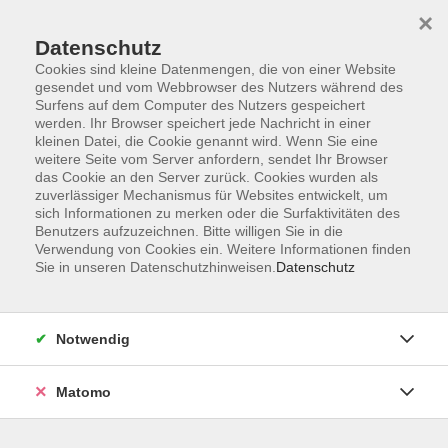
×
Datenschutz
Cookies sind kleine Datenmengen, die von einer Website
gesendet und vom Webbrowser des Nutzers während des
Surfens auf dem Computer des Nutzers gespeichert
Skip to main content
You are here:
werden. Ihr Browser speichert jede Nachricht in einer
Über uns
Unsere Dozent:innen
kleinen Datei, die Cookie genannt wird. Wenn Sie eine
weitere Seite vom Server anfordern, sendet Ihr Browser
das Cookie an den Server zurück. Cookies wurden als
Benad-Wagenhoff, Dr.
zuverlässiger Mechanismus für Websites entwickelt, um
sich Informationen zu merken oder die Surfaktivitäten des
Volker
Benutzers aufzuzeichnen. Bitte willigen Sie in die
Verwendung von Cookies ein. Weitere Informationen finden
Konservator i.R.
Sie in unseren Datenschutzhinweisen.
Datenschutz
Dr. phil. Dipl.-Ing. Volker Benad
Wagenhoff
geb. 1948, 1967-1973
Notwendig
Maschinenbaustudium an der TH
Darmstadt, danach
Matomo
Konstruktionstätigkeit in der
Anlagenplanung, 1983-1988