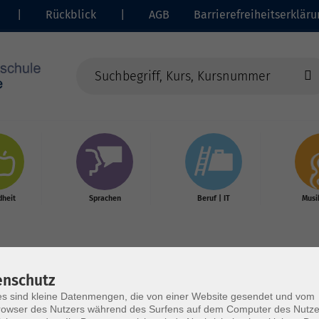
|
Rückblick
|
AGB
Barrierefreiheitserkläru
heit
Sprachen
Beruf | IT
Musi
enschutz
s sind kleine Datenmengen, die von einer Website gesendet und vom
owser des Nutzers während des Surfens auf dem Computer des Nutze