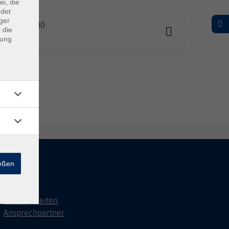
ei, die
ndet
ger
01.2027 10:00
 die
omburg
dung
ießen
Kontakt
Öffnungszeiten
Ansprechpartner