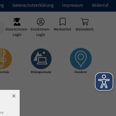
ng
Datenschutzerklärung
Impressum
Widerruf
Dozent:innen-
Kund:innen-
Merkzettel
Warenkorb
Login
Login
kschule
Bildungsurlaube
Standorte
×
rs