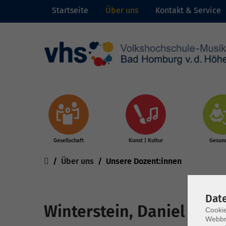
Startseite
Über uns
Kontakt & Service
Skip to main content
Gesellschaft
Kunst | Kultur
Gesund
You are here:
Über uns
Unsere Dozent:innen
Dat
Winterstein, Daniel
Cookie
Webbr