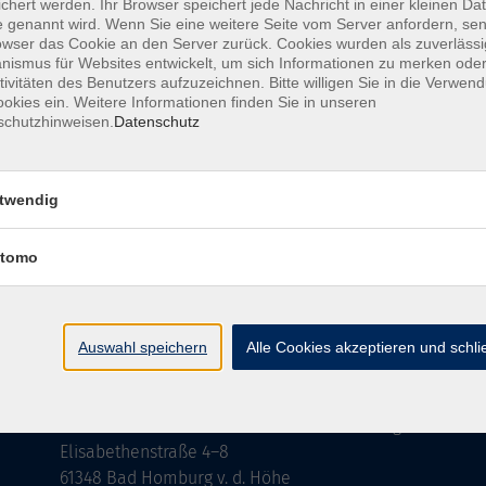
chert werden. Ihr Browser speichert jede Nachricht in einer kleinen Dat
 genannt wird. Wenn Sie eine weitere Seite vom Server anfordern, se
owser das Cookie an den Server zurück. Cookies wurden als zuverlässi
Mo. 04.
ltmeister
ismus für Websites entwickelt, um sich Informationen zu merken oder
Bad H
tivitäten des Benutzers aufzuzeichnen. Bitte willigen Sie in die Verwen
okies ein. Weitere Informationen finden Sie in unseren
schutzhinweisen.
Datenschutz
twendig
tomo
Auswahl speichern
Alle Cookies akzeptieren und schl
Anschrift
Volkshochschule-Musikschule Bad Homburg
Elisabethenstraße 4–8
61348 Bad Homburg v. d. Höhe