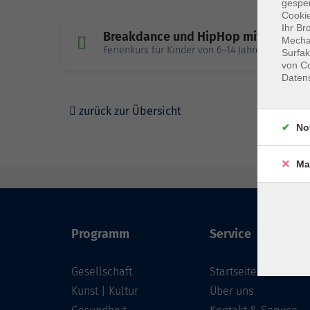
gespei
Cookie
Ihr Br
Breakdance und HipHop mit dem We
Mechan
Ferienkurs für Kinder von 6–14 Jahren
Surfak
von Co
Daten
zurück zur Übersicht
No
Ma
Programm
Service
Gesellschaft
Startseite
Kunst | Kultur
Über uns