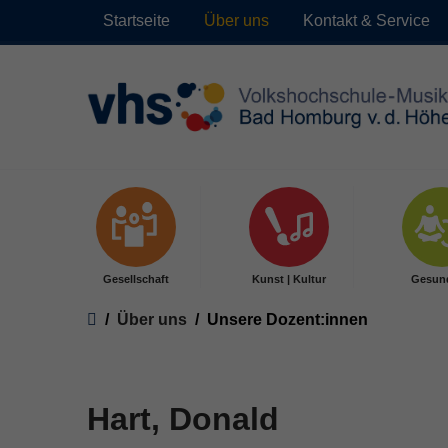
Startseite
Über uns
Kontakt & Service
Skip to main content
Gesellschaft
Kunst | Kultur
Gesun
You are here:
Über uns
Unsere Dozent:innen
Hart, Donald