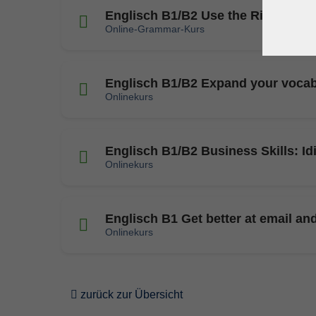
Englisch B1/B2 Use the Right Prep
Online-Grammar-Kurs
Englisch B1/B2 Expand your vocab
Onlinekurs
Englisch B1/B2 Business Skills: I
Onlinekurs
Englisch B1 Get better at email an
Onlinekurs
zurück zur Übersicht