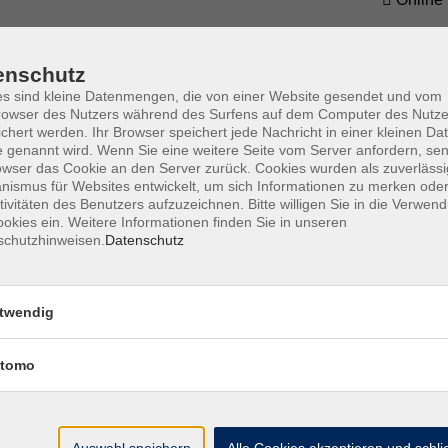
enschutz
Do. 10.
ekurs
Online
s sind kleine Datenmengen, die von einer Website gesendet und vom
owser des Nutzers während des Surfens auf dem Computer des Nutze
chert werden. Ihr Browser speichert jede Nachricht in einer kleinen Dat
 genannt wird. Wenn Sie eine weitere Seite vom Server anfordern, se
Mo. 14.
owser das Cookie an den Server zurück. Cookies wurden als zuverlässi
ismus für Websites entwickelt, um sich Informationen zu merken oder
Online
tivitäten des Benutzers aufzuzeichnen. Bitte willigen Sie in die Verwen
okies ein. Weitere Informationen finden Sie in unseren
schutzhinweisen.
Datenschutz
Mo. 19.
 Words
Online
twendig
Course 2: Conditional sentences, modal
Sa. 24.
tomo
Online
fung