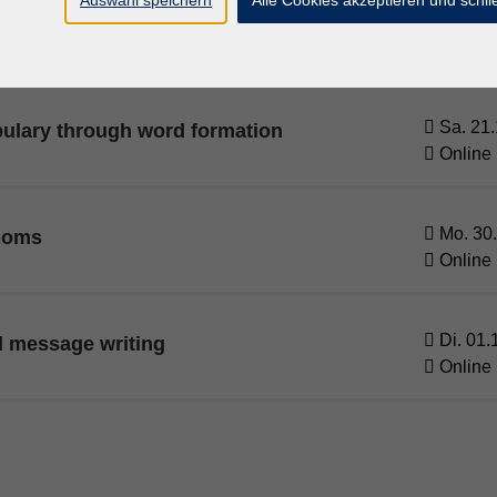
Auswahl speichern
Alle Cookies akzeptieren und schl
Mo. 09.
osition
Online
Sa. 21.
ulary through word formation
Online
Mo. 30.
dioms
Online
Di. 01.
d message writing
Online