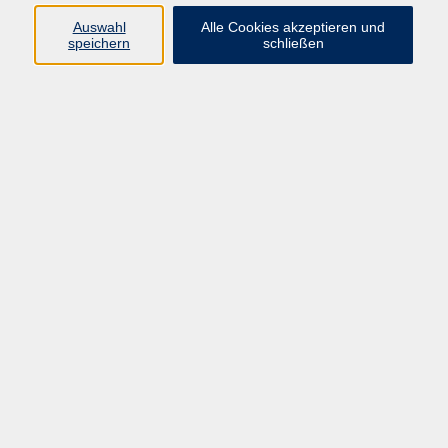
Als ausgebildeter Lehrer für das
Auswahl
Alle Cookies akzeptieren und
berufliche Schulwesen
speichern
schließen
(kaufmännischer Zweig) lag es für
mich nahe, bei der Volkshochschule
Bad Homburg anzufragen, ob eine
Mitarbeit als Dozent in Frage käme.
Dies war 1995 und seither bin ich als
Lehrkraft an der Volkshochschule
Bad Homburg für den Bereich
Datenverarbeitung am PC sowie
Office-Anwendungen nebenberuflich
tätig.
Als Dozent tätig zu sein ist für mich
keine Arbeit, sondern Vergnügen und
Entspannung zugleich, da ich gerne
Wissen an Menschen weitergebe. Im
Hauptberuf arbeite ich in Frankfurt als
IT-Spezialist.