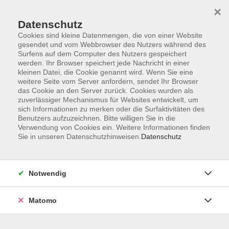
×
Datenschutz
Cookies sind kleine Datenmengen, die von einer Website
gesendet und vom Webbrowser des Nutzers während des
Surfens auf dem Computer des Nutzers gespeichert
Skip to main content
You are here:
werden. Ihr Browser speichert jede Nachricht in einer
Über uns
Unsere Dozent:innen
kleinen Datei, die Cookie genannt wird. Wenn Sie eine
weitere Seite vom Server anfordern, sendet Ihr Browser
das Cookie an den Server zurück. Cookies wurden als
Schmidt, Hans-Werner
zuverlässiger Mechanismus für Websites entwickelt, um
sich Informationen zu merken oder die Surfaktivitäten des
IT-Spezialist,
Benutzers aufzuzeichnen. Bitte willigen Sie in die
Verwendung von Cookies ein. Weitere Informationen finden
Referendarausbildung, Dozent
Sie in unseren Datenschutzhinweisen.
Datenschutz
für Windows und Word
Studium der Betriebswirtschaftslehre,
Notwendig
Volkswirtschaftslehre und Englisch
an der Universität Tübingen 1. und 2.
Staatsexamen für das Lehramt an
Matomo
beruflichen Schulen