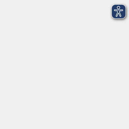
Anschrift
Volkshochschule-Musikschule Bad Homburg
Elisabethenstraße 4–8
61348 Bad Homburg v. d. Höhe
info@vhs-badhomburg.de
musikschule@vhs-badhomburg.de
Tel: 06172 23006
Fax: 06172 23009
Kontakt
Öffnungszeiten
Ansprechpartner