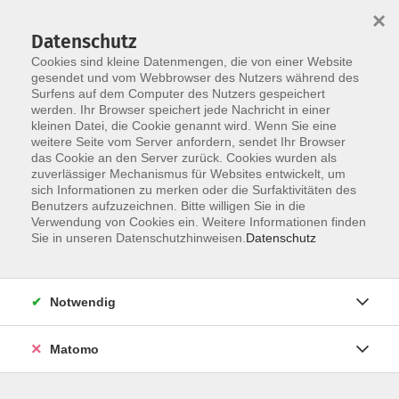
×
Datenschutz
Cookies sind kleine Datenmengen, die von einer Website
gesendet und vom Webbrowser des Nutzers während des
Surfens auf dem Computer des Nutzers gespeichert
Skip to main content
You are here:
werden. Ihr Browser speichert jede Nachricht in einer
Über uns
Unsere Dozent:innen
kleinen Datei, die Cookie genannt wird. Wenn Sie eine
weitere Seite vom Server anfordern, sendet Ihr Browser
das Cookie an den Server zurück. Cookies wurden als
Baus, Hanspeter
zuverlässiger Mechanismus für Websites entwickelt, um
sich Informationen zu merken oder die Surfaktivitäten des
Benutzers aufzuzeichnen. Bitte willigen Sie in die
Verwendung von Cookies ein. Weitere Informationen finden
Sie in unseren Datenschutzhinweisen.
Datenschutz
Kreativ mit KI - von der Idee zum Bild
Do. 12.11.2026 17:00
Bad Homburg
Notwendig
Matomo
Kreativ mit KI - von der Idee zum Bild