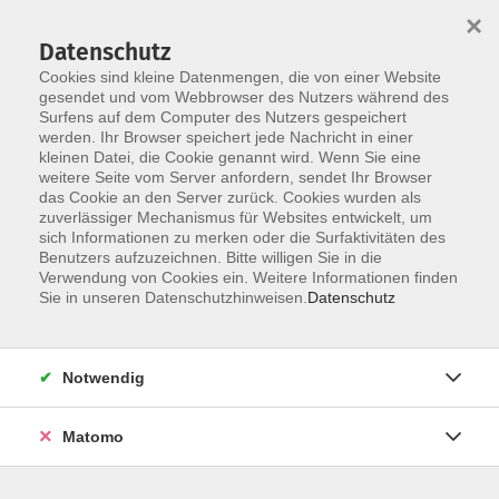
×
Datenschutz
Cookies sind kleine Datenmengen, die von einer Website
gesendet und vom Webbrowser des Nutzers während des
Surfens auf dem Computer des Nutzers gespeichert
Skip to main content
You are here:
werden. Ihr Browser speichert jede Nachricht in einer
Über uns
Unsere Dozent:innen
kleinen Datei, die Cookie genannt wird. Wenn Sie eine
weitere Seite vom Server anfordern, sendet Ihr Browser
das Cookie an den Server zurück. Cookies wurden als
Reichlin, Igor
zuverlässiger Mechanismus für Websites entwickelt, um
sich Informationen zu merken oder die Surfaktivitäten des
Benutzers aufzuzeichnen. Bitte willigen Sie in die
Verwendung von Cookies ein. Weitere Informationen finden
Sie in unseren Datenschutzhinweisen.
Datenschutz
Englisch B1.2 Endlich Zeit für Englisch -
Onlinekurs
Mo. 07.09.2026 09:30
Notwendig
Online
Matomo