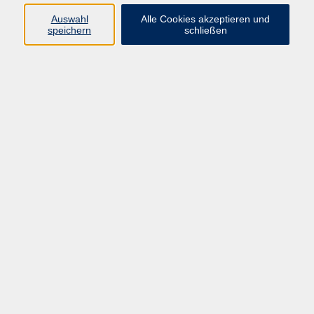
Mo. 31.08.2026 19:30
Auswahl
Alle Cookies akzeptieren und
speichern
schließen
Usingen
Englisch A2/B1 Themenbasiert lernen ohne
Buch
Fr. 04.09.2026 10:00
Usingen
zurück zur Übersicht