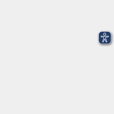
61348 Bad Homburg v. d. Höhe
info@vhs-badhomburg.de
musikschule@vhs-badhomburg.de
Tel: 06172 23006
Fax: 06172 23009
Kontakt
Öffnungszeiten
Ansprechpartner