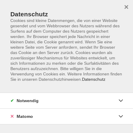
×
Datenschutz
Cookies sind kleine Datenmengen, die von einer Website
gesendet und vom Webbrowser des Nutzers während des
Surfens auf dem Computer des Nutzers gespeichert
Skip to main content
You are here:
werden. Ihr Browser speichert jede Nachricht in einer
Über uns
Unsere Dozent:innen
kleinen Datei, die Cookie genannt wird. Wenn Sie eine
weitere Seite vom Server anfordern, sendet Ihr Browser
das Cookie an den Server zurück. Cookies wurden als
Wolter, Renate
zuverlässiger Mechanismus für Websites entwickelt, um
sich Informationen zu merken oder die Surfaktivitäten des
Benutzers aufzuzeichnen. Bitte willigen Sie in die
Verwendung von Cookies ein. Weitere Informationen finden
Sie in unseren Datenschutzhinweisen.
Datenschutz
Deutsch A1.1
Mo. 31.08.2026 18:00
Usingen
Notwendig
Matomo
Deutsch A1.2