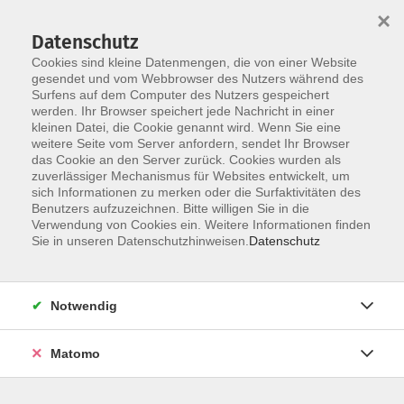
×
Datenschutz
Cookies sind kleine Datenmengen, die von einer Website
gesendet und vom Webbrowser des Nutzers während des
Surfens auf dem Computer des Nutzers gespeichert
Skip to main content
You are here:
werden. Ihr Browser speichert jede Nachricht in einer
Über uns
Unsere Dozent:innen
kleinen Datei, die Cookie genannt wird. Wenn Sie eine
weitere Seite vom Server anfordern, sendet Ihr Browser
das Cookie an den Server zurück. Cookies wurden als
Debes, Souzan
zuverlässiger Mechanismus für Websites entwickelt, um
sich Informationen zu merken oder die Surfaktivitäten des
Benutzers aufzuzeichnen. Bitte willigen Sie in die
Verwendung von Cookies ein. Weitere Informationen finden
Sie in unseren Datenschutzhinweisen.
Datenschutz
Arabisch A1.2 am Samstag
Sa. 05.09.2026 10:00
Bad Homburg
Notwendig
Matomo
Arabisch A2.1 am Samstag