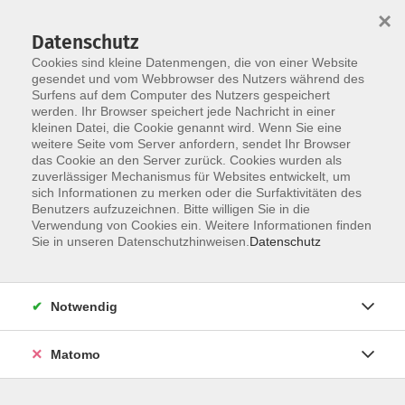
×
Datenschutz
Cookies sind kleine Datenmengen, die von einer Website
gesendet und vom Webbrowser des Nutzers während des
Surfens auf dem Computer des Nutzers gespeichert
Skip to main content
You are here:
werden. Ihr Browser speichert jede Nachricht in einer
Über uns
Unsere Dozent:innen
kleinen Datei, die Cookie genannt wird. Wenn Sie eine
weitere Seite vom Server anfordern, sendet Ihr Browser
das Cookie an den Server zurück. Cookies wurden als
Treyer, Wolfgang
zuverlässiger Mechanismus für Websites entwickelt, um
sich Informationen zu merken oder die Surfaktivitäten des
Dipl.-Informatiker
Benutzers aufzuzeichnen. Bitte willigen Sie in die
Verwendung von Cookies ein. Weitere Informationen finden
Sie in unseren Datenschutzhinweisen.
Datenschutz
Einzelunterricht Computer, Smartphone und
Tablet
Notwendig
Anmeldung ist jederzeit möglich, Termine werden
individuell vereinbart.
Matomo