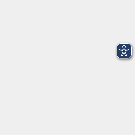
Datenschutzerklärung
Impressum
Widerruf
Anschrift
Volkshochschule-Musikschule Bad Homburg
Elisabethenstraße 4–8
61348 Bad Homburg v. d. Höhe
info@vhs-badhomburg.de
musikschule@vhs-badhomburg.de
Tel: 06172 23006
Fax: 06172 23009
Kontakt