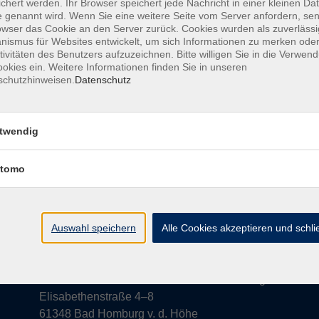
chert werden. Ihr Browser speichert jede Nachricht in einer kleinen Dat
 genannt wird. Wenn Sie eine weitere Seite vom Server anfordern, se
owser das Cookie an den Server zurück. Cookies wurden als zuverlässi
Mi. 09.
en – Sprache, Kommunikation und Kultur
ismus für Websites entwickelt, um sich Informationen zu merken oder
Bad H
tivitäten des Benutzers aufzuzeichnen. Bitte willigen Sie in die Verwen
okies ein. Weitere Informationen finden Sie in unseren
schutzhinweisen.
Datenschutz
twendig
tomo
Auswahl speichern
Alle Cookies akzeptieren und schl
Anschrift
Volkshochschule-Musikschule Bad Homburg
Elisabethenstraße 4–8
61348 Bad Homburg v. d. Höhe