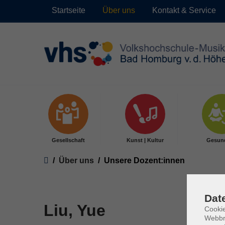
Startseite
Über uns
Kontakt & Service
Skip to main content
Gesellschaft
Kunst | Kultur
Gesun
You are here:
Über uns
Unsere Dozent:innen
Dat
Liu, Yue
Cookie
Webbr