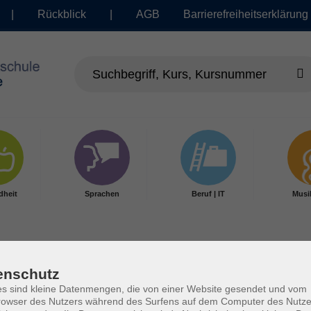
|
Rückblick
|
AGB
Barrierefreiheitserklärung
dheit
Sprachen
Beruf | IT
Musi
enschutz
s sind kleine Datenmengen, die von einer Website gesendet und vom
owser des Nutzers während des Surfens auf dem Computer des Nutze