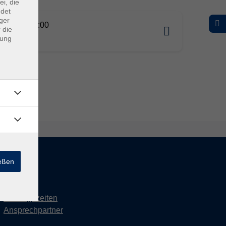
ei, die
ndet
ger
09.2026 19:00
 die
omburg
dung
ießen
Kontakt
Öffnungszeiten
Ansprechpartner