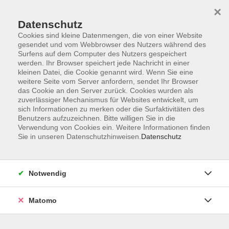
×
Datenschutz
Cookies sind kleine Datenmengen, die von einer Website
gesendet und vom Webbrowser des Nutzers während des
Surfens auf dem Computer des Nutzers gespeichert
Skip to main content
werden. Ihr Browser speichert jede Nachricht in einer
kleinen Datei, die Cookie genannt wird. Wenn Sie eine
weitere Seite vom Server anfordern, sendet Ihr Browser
das Cookie an den Server zurück. Cookies wurden als
Computer für Schüler:innen
zuverlässiger Mechanismus für Websites entwickelt, um
sich Informationen zu merken oder die Surfaktivitäten des
Benutzers aufzuzeichnen. Bitte willigen Sie in die
Verwendung von Cookies ein. Weitere Informationen finden
Sie in unseren Datenschutzhinweisen.
Datenschutz
10 Kurse
Notwendig
zurück zu Beruf
Matomo
Jochen Stolla
Fachbereichsleiter Wirtschaft, Recht,
Beruf, EDV-Kurse