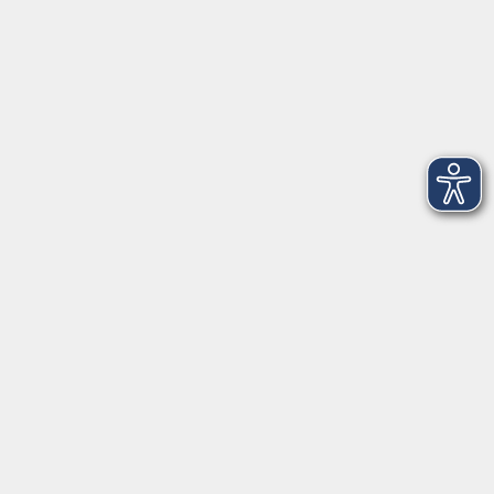
Datenschutzerklärung
Impressum
Widerruf
Anschrift
Volkshochschule-Musikschule Bad Homburg
Elisabethenstraße 4–8
61348 Bad Homburg v. d. Höhe
info@vhs-badhomburg.de
musikschule@vhs-badhomburg.de
Tel: 06172 23006
Fax: 06172 23009
Kontakt