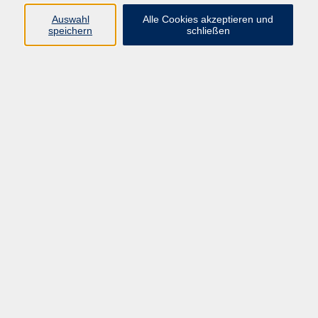
Auswahl
Alle Cookies akzeptieren und
06172 9257-20
speichern
schließen
stolla@vhs-badhomburg.de
Ergebnisse filtern
Computerführerschein
Mo. 03.08.2026 13:30
Bad Homburg
Selbstbewusst präsentieren mit PowerPoint
(12-16 Jahre)
Sa. 22.08.2026 10:00
Bad Homburg