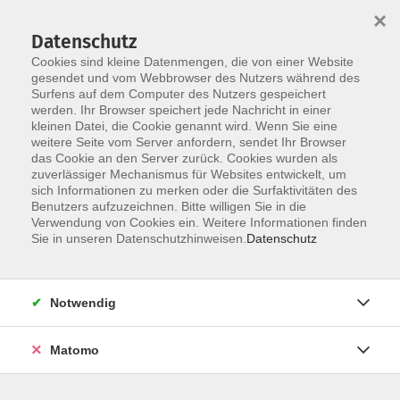
×
Datenschutz
Cookies sind kleine Datenmengen, die von einer Website
gesendet und vom Webbrowser des Nutzers während des
Surfens auf dem Computer des Nutzers gespeichert
Skip to main content
werden. Ihr Browser speichert jede Nachricht in einer
kleinen Datei, die Cookie genannt wird. Wenn Sie eine
weitere Seite vom Server anfordern, sendet Ihr Browser
das Cookie an den Server zurück. Cookies wurden als
zuverlässiger Mechanismus für Websites entwickelt, um
sich Informationen zu merken oder die Surfaktivitäten des
Benutzers aufzuzeichnen. Bitte willigen Sie in die
Verwendung von Cookies ein. Weitere Informationen finden
Sie in unseren Datenschutzhinweisen.
Datenschutz
Sie sind hier:
Beruf
Computer für Schüler:innen
Notwendig
Tastschreiben für Schüler:innen von 12 bis 16
Jahren
Matomo
In der digitalisierten Schule müssen Kinder und