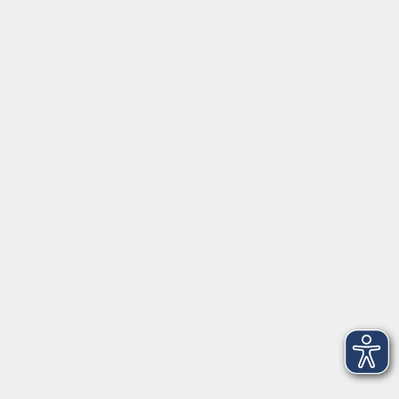
Service
Startseite
Über uns
Kontakt & Service
|
Rückblick
|
AGB
Barrierefreiheitserklärung
Datenschutzerklärung
Impressum
Widerruf