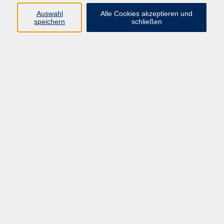
Tastschreiben für Schüler:innen von 12 bis 16
Jahren
Auswahl
Alle Cookies akzeptieren und
speichern
schließen
Mo. 12.10.2026 14:00
Bad Homburg
zurück zur Übersicht
Programm
Gesellschaft
Kunst | Kultur
Gesundheit