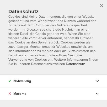
×
Datenschutz
Cookies sind kleine Datenmengen, die von einer Website
gesendet und vom Webbrowser des Nutzers während des
Surfens auf dem Computer des Nutzers gespeichert
Skip to main content
You are here:
werden. Ihr Browser speichert jede Nachricht in einer
Über uns
Unsere Dozent:innen
kleinen Datei, die Cookie genannt wird. Wenn Sie eine
weitere Seite vom Server anfordern, sendet Ihr Browser
das Cookie an den Server zurück. Cookies wurden als
Seyfert-Treyer, Ira
zuverlässiger Mechanismus für Websites entwickelt, um
sich Informationen zu merken oder die Surfaktivitäten des
Benutzers aufzuzeichnen. Bitte willigen Sie in die
Verwendung von Cookies ein. Weitere Informationen finden
Sie in unseren Datenschutzhinweisen.
Datenschutz
Computereinführung für Kinder von 8–12
Jahren
Mo. 12.10.2026 10:00
Notwendig
Bad Homburg
Matomo