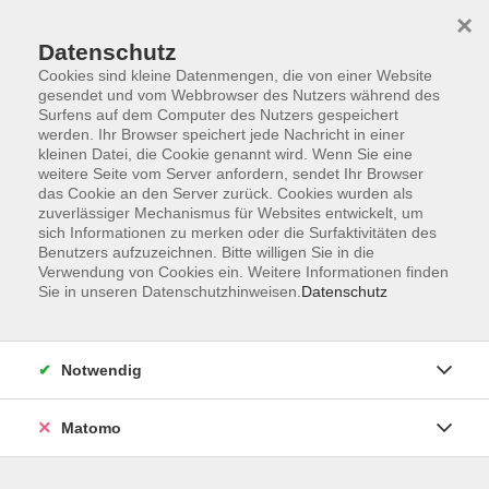
×
Datenschutz
Cookies sind kleine Datenmengen, die von einer Website
gesendet und vom Webbrowser des Nutzers während des
Surfens auf dem Computer des Nutzers gespeichert
Skip to main content
werden. Ihr Browser speichert jede Nachricht in einer
kleinen Datei, die Cookie genannt wird. Wenn Sie eine
weitere Seite vom Server anfordern, sendet Ihr Browser
das Cookie an den Server zurück. Cookies wurden als
zuverlässiger Mechanismus für Websites entwickelt, um
sich Informationen zu merken oder die Surfaktivitäten des
Benutzers aufzuzeichnen. Bitte willigen Sie in die
Verwendung von Cookies ein. Weitere Informationen finden
Sie in unseren Datenschutzhinweisen.
Datenschutz
Sie sind hier:
Gesellschaft
Führungen, Exkursionen, Studienreisen
Notwendig
Matomo
Führung: Der Schinderhannes und andere
dunkle Geschichten aus dem Taunus
Eine räuberische Zeitreise im Herbstwald