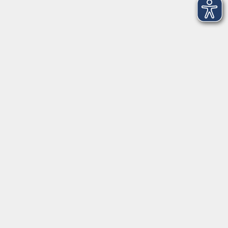
Anschrift
Volkshochschule-Musikschule Bad Homburg
Elisabethenstraße 4–8
61348 Bad Homburg v. d. Höhe
info@vhs-badhomburg.de
musikschule@vhs-badhomburg.de
Tel: 06172 23006
Fax: 06172 23009
Kontakt
Öffnungszeiten
Ansprechpartner