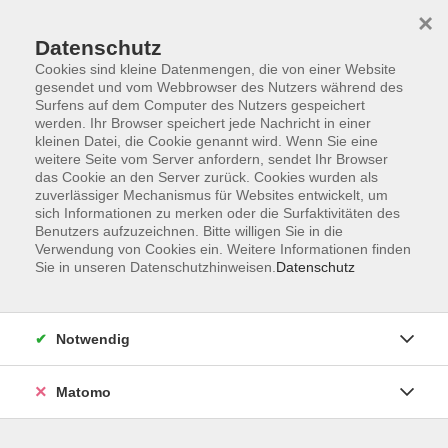
×
Datenschutz
Cookies sind kleine Datenmengen, die von einer Website
gesendet und vom Webbrowser des Nutzers während des
Surfens auf dem Computer des Nutzers gespeichert
Skip to main content
werden. Ihr Browser speichert jede Nachricht in einer
kleinen Datei, die Cookie genannt wird. Wenn Sie eine
weitere Seite vom Server anfordern, sendet Ihr Browser
Der Kurs konnte nicht gefunden werden.
das Cookie an den Server zurück. Cookies wurden als
zuverlässiger Mechanismus für Websites entwickelt, um
sich Informationen zu merken oder die Surfaktivitäten des
Benutzers aufzuzeichnen. Bitte willigen Sie in die
Verwendung von Cookies ein. Weitere Informationen finden
Sie in unseren Datenschutzhinweisen.
Datenschutz
Programm
Notwendig
Gesellschaft
Matomo
Kunst | Kultur
Gesundheit