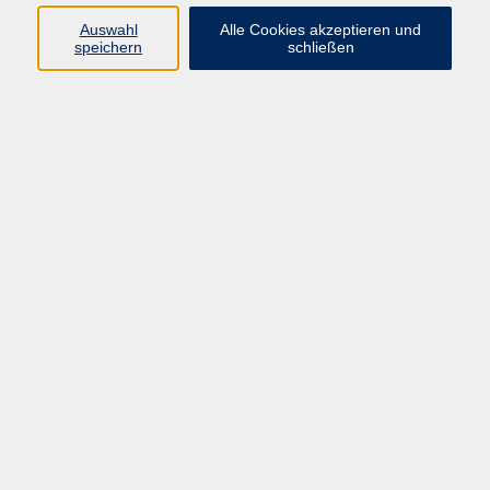
Sprachen
Auswahl
Alle Cookies akzeptieren und
Beruf | IT
speichern
schließen
Musikschule
Bildungsurlaube
Standorte
Service
Startseite
Über uns
Kontakt & Service
|
Rückblick
|
AGB