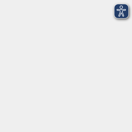
Anschrift
Volkshochschule-Musikschule Bad Homburg
Elisabethenstraße 4–8
61348 Bad Homburg v. d. Höhe
info@vhs-badhomburg.de
musikschule@vhs-badhomburg.de
Tel: 06172 23006
Fax: 06172 23009
Kontakt
Öffnungszeiten
Ansprechpartner