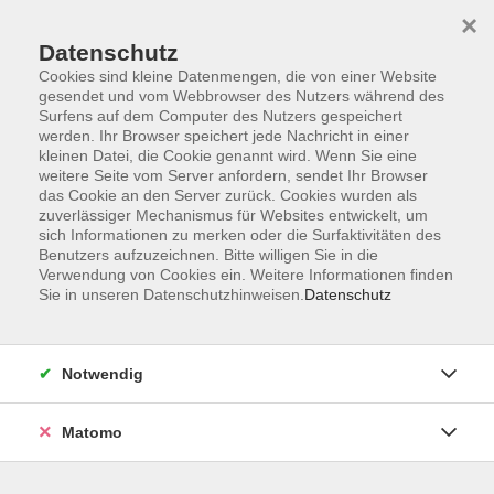
×
Datenschutz
Cookies sind kleine Datenmengen, die von einer Website
gesendet und vom Webbrowser des Nutzers während des
Surfens auf dem Computer des Nutzers gespeichert
Skip to main content
werden. Ihr Browser speichert jede Nachricht in einer
kleinen Datei, die Cookie genannt wird. Wenn Sie eine
weitere Seite vom Server anfordern, sendet Ihr Browser
das Cookie an den Server zurück. Cookies wurden als
zuverlässiger Mechanismus für Websites entwickelt, um
sich Informationen zu merken oder die Surfaktivitäten des
Benutzers aufzuzeichnen. Bitte willigen Sie in die
Verwendung von Cookies ein. Weitere Informationen finden
Sie in unseren Datenschutzhinweisen.
Datenschutz
Sie sind hier:
Gesellschaft
Im Taunus zuhause: Heimat (neu)
Notwendig
entdecken
Matomo
Führung: Der Schinderhannes und andere
dunkle Geschichten aus dem Taunus