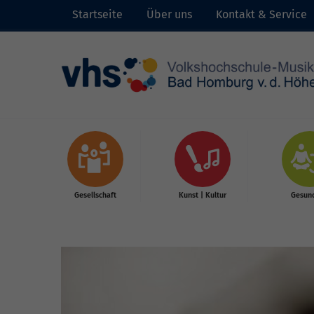
Startseite
Über uns
Kontakt & Service
Skip to main content
Gesellschaft
Kunst | Kultur
Gesund