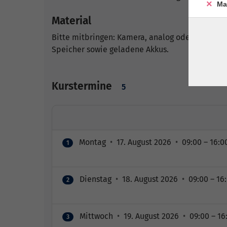
Ma
Material
Bitte mitbringen: Kamera, analog oder digital,
Speicher sowie geladene Akkus.
Kurstermine
5
Montag
•
17. August 2026
•
09:00 – 16:0
1
Dienstag
•
18. August 2026
•
09:00 – 16
2
Mittwoch
•
19. August 2026
•
09:00 – 16
3