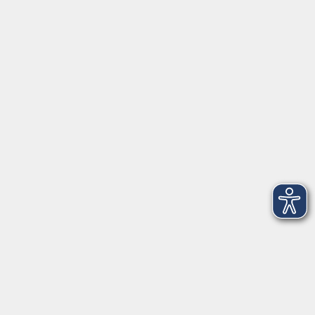
|
Rückblick
|
AGB
Barrierefreiheitserklärung
Datenschutzerklärung
Impressum
Widerruf
Anschrift
Volkshochschule-Musikschule Bad Homburg
Elisabethenstraße 4–8
61348 Bad Homburg v. d. Höhe
info@vhs-badhomburg.de