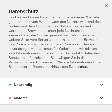
×
Datenschutz
Cookies sind kleine Datenmengen, die von einer Website
gesendet und vom Webbrowser des Nutzers während des
Surfens auf dem Computer des Nutzers gespeichert
Skip to main content
werden. Ihr Browser speichert jede Nachricht in einer
kleinen Datei, die Cookie genannt wird. Wenn Sie eine
weitere Seite vom Server anfordern, sendet Ihr Browser
das Cookie an den Server zurück. Cookies wurden als
zuverlässiger Mechanismus für Websites entwickelt, um
sich Informationen zu merken oder die Surfaktivitäten des
Benutzers aufzuzeichnen. Bitte willigen Sie in die
Verwendung von Cookies ein. Weitere Informationen finden
Sie in unseren Datenschutzhinweisen.
Datenschutz
Sie sind hier:
Sprachen
Notwendig
Englisch A2/B1 Themenbasiert lernen ohne
Buch
Matomo
Für Teilnehmende mit Grundkenntnissen